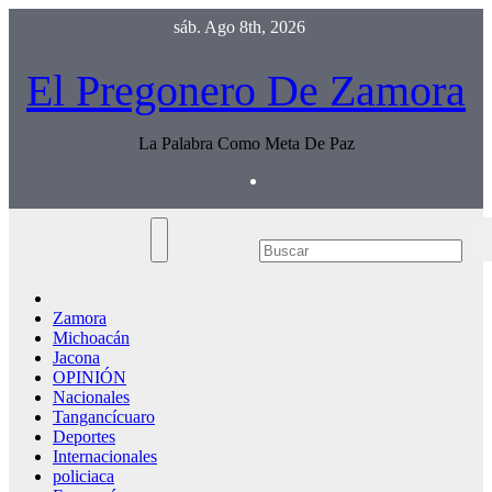
Saltar
sáb. Ago 8th, 2026
al
contenido
El Pregonero De Zamora
La Palabra Como Meta De Paz
Zamora
Michoacán
Jacona
OPINIÓN
Nacionales
Tangancícuaro
Deportes
Internacionales
policiaca