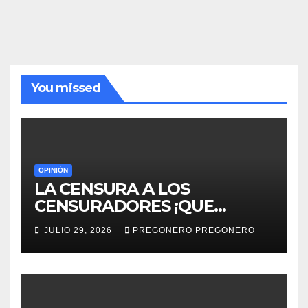
You missed
OPINIÓN
LA CENSURA A LOS
CENSURADORES ¡QUE
HORROR!
JULIO 29, 2026
PREGONERO PREGONERO