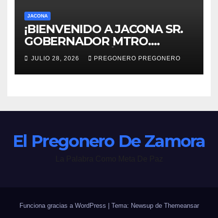
JACONA
¡BIENVENIDO A JACONA SR.
GOBERNADOR MTRO.
ALFREDO RAMÍREZ
JULIO 28, 2026
PREGONERO PREGONERO
BEDOLLA!
El Pregonero De Zamora
La Palabra Como Meta De Paz
Funciona gracias a WordPress
|
Tema: Newsup de
Themeansar