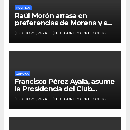
POLÍTICA
Raúl Morón arrasa en
preferencias de Morena y se
perfila hacia la gubernatura
JULIO 29, 2026
PREGONERO PREGONERO
de Michoacán en 2027
ZAMORA
Francisco Pérez-Ayala, asume
la Presidencia del Club
Rotario Zamora Industrial,
JULIO 29, 2026
PREGONERO PREGONERO
para el periodo 2026–2027