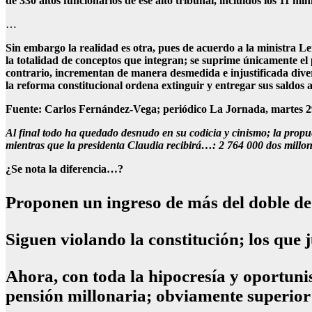
de 330 altos funcionarios de ese alto tribunal, incluidos los 11 min
…
Sin embargo la realidad es otra, pues de acuerdo a la ministra L
la totalidad de conceptos que integran; se suprime únicamente el
contrario, incrementan de manera desmedida e injustificada divers
la reforma constitucional ordena extinguir y entregar sus saldos a
Fuente: Carlos Fernández-Vega; periódico La Jornada, martes 29
Al final todo ha quedado desnudo en su codicia y cinismo; la propue
mientras que la presidenta Claudia recibirá…: 2 764 000 dos millone
¿Se nota la diferencia…?
Proponen un ingreso de más del doble de
Siguen violando la constitución; los que
Ahora, con toda la hipocresía y oportuni
pensión millonaria; obviamente superior a