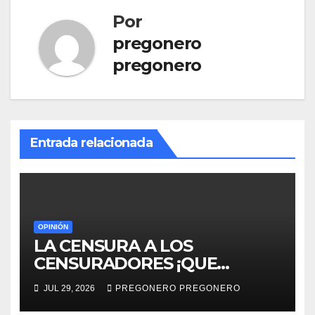
Por
pregonero
pregonero
Entrada relacionada
OPINIÓN
LA CENSURA A LOS
CENSURADORES ¡QUE
HORROR!
JUL 29, 2026
PREGONERO PREGONERO