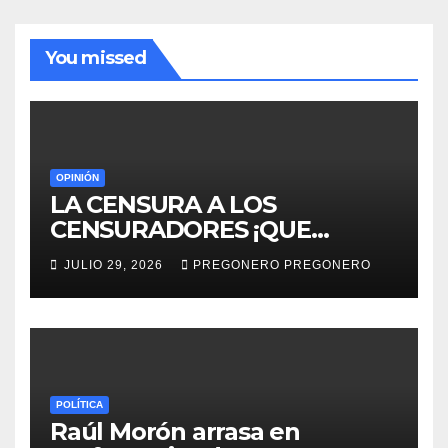
You missed
OPINIÓN
LA CENSURA A LOS
CENSURADORES ¡QUE
HORROR!
JULIO 29, 2026
PREGONERO PREGONERO
POLÍTICA
Raúl Morón arrasa en