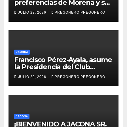
preferencias de Morena y se
perfila hacia la gubernatura
JULIO 29, 2026
PREGONERO PREGONERO
de Michoacán en 2027
ZAMORA
Francisco Pérez-Ayala, asume
la Presidencia del Club
Rotario Zamora Industrial,
JULIO 29, 2026
PREGONERO PREGONERO
para el periodo 2026–2027
JACONA
¡BIENVENIDO A JACONA SR.