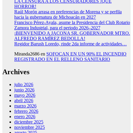
LA CENSURA A LOS CENSURADORES ¡QUE
HORROR!
Raúl Morón arrasa en preferencias de Morena y se perfila
hacia la gubernatura de Michoacán en 2027
Francisco Pérez-Ayala, asume la Presidencia del Club Rotario
Zamora Industrial, para el periodo 2026–2027
¡BIENVENIDO A JACONA SR. GOBERNADOR MTRO.
ALFREDO RAMÍREZ BEDOLLA!
Regidor Barush Loredo, rinde 2da informe de actividades…
Miranda2686
en
SOFOCAN EN UN 90% EL INCENDIO
REGISTRADO EN EL RELLENO SANITARIO
Archives
julio 2026
junio 2026
mayo 2026
abril 2026
marzo 2026
febrero 2026
enero 2026
diciembre 2025
noviembre 2025
agosto 2025