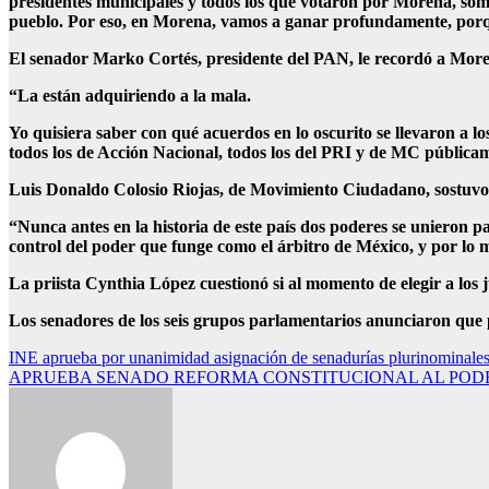
presidentes municipales y todos los que votaron por Morena, so
pueblo. Por eso, en Morena, vamos a ganar profundamente, porqu
El senador Marko Cortés, presidente del PAN, le recordó a Moren
“La están adquiriendo a la mala.
Yo quisiera saber con qué acuerdos en lo oscurito se llevaron a l
todos los de Acción Nacional, todos los del PRI y de MC públicam
Luis Donaldo Colosio Riojas, de Movimiento Ciudadano, sostuvo q
“Nunca antes en la historia de este país dos poderes se unieron pa
control del poder que funge como el árbitro de México, y por lo
La priista Cynthia López cuestionó si al momento de elegir a los
Los senadores de los seis grupos parlamentarios anunciaron que 
Navegación
INE aprueba por unanimidad asignación de senadurías plurinominale
APRUEBA SENADO REFORMA CONSTITUCIONAL AL PODE
de
entradas