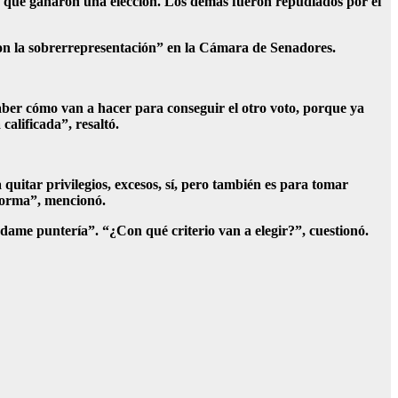
 que ganaron una elección. Los demás fueron repudiados por el
con la sobrerrepresentación” en la Cámara de Senadores.
saber cómo van a hacer para conseguir el otro voto, porque ya
alificada”, resaltó.
 quitar privilegios, excesos, sí, pero también es para tomar
eforma”, mencionó.
 dame puntería”. “¿Con qué criterio van a elegir?”, cuestionó.