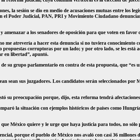
nes, la sesión se dio en medio de acusaciones mutuas entre los legis
s en el Poder Judicial, PAN, PRI y Movimiento Ciudadano denunciar
r y amenazar a los senadores de oposición para que voten en favor 
 no me atrevería a hacer esta denuncia si no tuviera conocimiento 
ropuestas corruptoras por un lado; y por otro lado, se les está aco
r en libertad”, apuntó.
 de su grupo parlamentario en contra de esta propuesta, que “es un 
esean sean sus juzgadores. Los candidatos serán seleccionados por M
su preocupación porque, dijo, esta reforma tendrá afectaciones en 
y comparó la situación con ejemplos históricos de países como Hungría
ue México quiere y le urge que haya justicia para todos, no sólo pa
ncial, porque el pueblo de México nos avaló con casi 36 millones de 