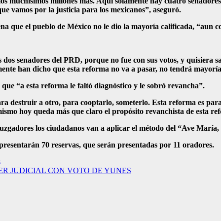
mos muchísimos millones más. Aquí solamente hay cuatro senadores
e vamos por la justicia para los mexicanos”, aseguró.
a que el pueblo de México no le dio la mayoría calificada, “aun 
os dos senadores del PRD, porque no fue con sus votos, y quisiera 
ente han dicho que esta reforma no va a pasar, no tendrá mayoría c
ue “a esta reforma le faltó diagnóstico y le sobró revancha”.
ra destruir a otro, para cooptarlo, someterlo. Esta reforma es para
 mismo hoy queda más que claro el propósito revanchista de esta r
 juzgadores los ciudadanos van a aplicar el método del “Ave María,
presentarán 70 reservas, que serán presentadas por 11 oradores.
s
R JUDICIAL CON VOTO DE YUNES