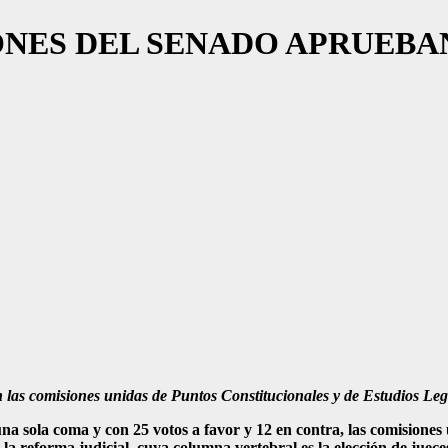
ONES DEL SENADO APRUEBA
n las comisiones unidas de Puntos Constitucionales y de Estudios Leg
a sola coma y con 25 votos a favor y 12 en contra, las comisiones 
 la reforma judicial, cuya columna vertebral es la elección de juece