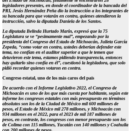
del Estado de Michoacán, finalmente se encontraron 28
legisladores presentes, en donde el coordinador de la bancada del
PRI, Jesús Hernández Peña dio la instrucción a los integrantes de
su bancada para que votarán en contra, quienes atendieron la
instrucción, salvo la diputada Daniela de los Santos.
La diputada Belinda Hurtado Marín, expresó que la 75
Legislatura se ve “pesimamente mal”, empezando por la
presidenta del Congreso del Estado de Michoacán, Julieta García
Zepeda, “como votar en contra, ustedes deberían defender este
tema, no confían en el auditor superior a que le temen que
detuvieron este tema, estamos pidiendo transparencia, entonces
hay quitarlo sino confía en él”, cuestionó la legisladora, que solo
pidió recordar quienes votaron en contra.
Congreso estatal, uno de los más caros del país
De acuerdo con el Informe Legislativo 2022, el Congreso de
Michoacán es uno de los que más cuesta por habitante, según este
informe los congresos estatales con más presupuesto en términos
absolutos son los de la Ciudad de México mil 600 millones de
pesos, el Estado de México mil 278 millones, y Michoacán con
934 millones en el 2022, para el 2023 de mil 187 millones de
pesos, en contraste, los congresos con menor presupuesto son los
de Colima con 115 millones, Yucatán con 140 millones y Coahuila
con 200 millones de pesos.