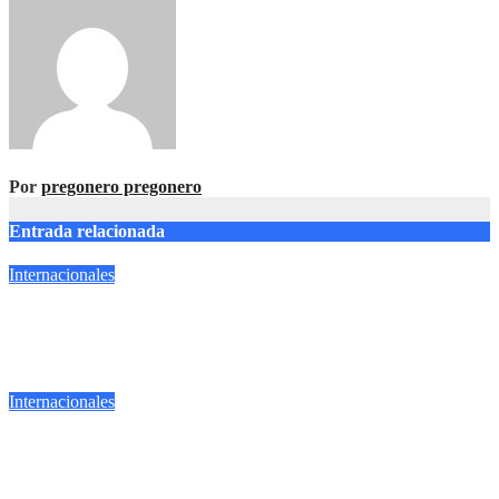
Por
pregonero pregonero
Entrada relacionada
Internacionales
EU MANTIENE ARANCELES SIN CAMBIOS PARA
MÉXICO, ASEGURA EBRARD
Jul 24, 2026
pregonero pregonero
Internacionales
EU e Irán firman acuerdo para poner fin a la guerra y abrir
una nueva negociación nuclear