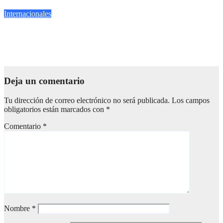
Jun 18, 2026
pregonero pregonero
Internacionales
El mundo está “siendo devastado por un puñado de tiranos”:
papa León XIV
Abr 16, 2026
pregonero pregonero
Deja un comentario
Tu dirección de correo electrónico no será publicada.
Los campos
obligatorios están marcados con
*
Comentario
*
Nombre
*