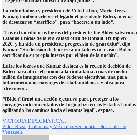
“Espero continuar nuestro trabajo juntos”.
La cofundadora y presidenta de Voto Latino, María Teresa
Kumar, también celebró el legado el presidente Biden, además
de destacar su “sacrificio”, para “hacerse a un lado”.
“Los extraordinarios logros del presidente Joe Biden salvaron a
Estados Unidos de la era catastrófica de Donald Trump en
2020, y ha sido un presidente progresista de gran éxito”, dijo
Kumar. “Su decisión de hacerse a un lado es un clásico Biden,
sacrificando su propio interés por el bien de la nación”.
Entre los logros que Kumar destaca es la reciente decisión de
Biden para abrir el camino a la ciudadanía a más de medio
millón de inmigrantes con dos órdenes ejecutivas, una para
indocumentados cónyuges de estadounidenses y otra para
‘dreamers’.
“[Biden] firmó una acción ejecutiva para proteger a los
cónyuges indocumentados de largo plazo en los Estados Unidos
agilizando los caminos hacia el estatus legal”, expuso.
Navegación
VICTORIA DIPLOMÁTICA…
Piden Brasil, Colombia y México presentar actas electorales en
de
Venezuela
entradas