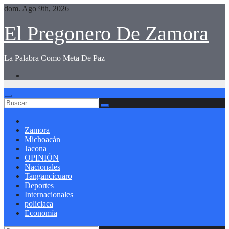
Saltar
dom. Ago 9th, 2026
al
contenido
El Pregonero De Zamora
La Palabra Como Meta De Paz
Zamora
Michoacán
Jacona
OPINIÓN
Nacionales
Tangancícuaro
Deportes
Internacionales
policiaca
Economía