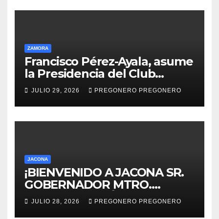
ZAMORA
Francisco Pérez-Ayala, asume
la Presidencia del Club
Rotario Zamora Industrial,
JULIO 29, 2026
PREGONERO PREGONERO
para el periodo 2026–2027
JACONA
¡BIENVENIDO A JACONA SR.
GOBERNADOR MTRO.
ALFREDO RAMÍREZ
JULIO 28, 2026
PREGONERO PREGONERO
BEDOLLA!