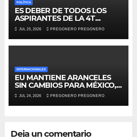
POLÍTICA
ES DEBER DE TODOS LOS
ASPIRANTES DE LA 4T
ESCUCHAR DIRECTAMENTE
JUL 25, 2026
PREGONERO PREGONERO
AL PUEBLO: TORRES PIÑA
INTERNACIONALES
EU MANTIENE ARANCELES
SIN CAMBIOS PARA MÉXICO,
ASEGURA EBRARD
JUL 24, 2026
PREGONERO PREGONERO
Deja un comentario