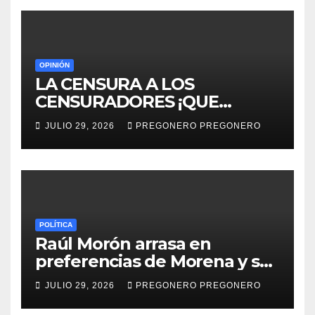
OPINIÓN
LA CENSURA A LOS
CENSURADORES ¡QUE
HORROR!
JULIO 29, 2026
PREGONERO PREGONERO
POLÍTICA
Raúl Morón arrasa en
preferencias de Morena y se
perfila hacia la gubernatura
JULIO 29, 2026
PREGONERO PREGONERO
de Michoacán en 2027