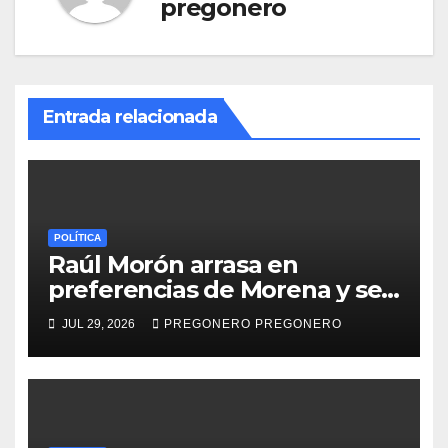
pregonero
Entrada relacionada
POLÍTICA
Raúl Morón arrasa en
preferencias de Morena y se
perfila hacia la gubernatura
JUL 29, 2026
PREGONERO PREGONERO
de Michoacán en 2027