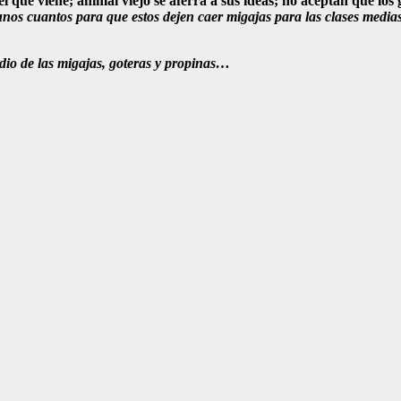
 que viene; animal viejo se aferra a sus ideas; no aceptan que los 
 unos cuantos para que estos dejen caer migajas para las clases med
edio de las migajas, goteras y propinas…