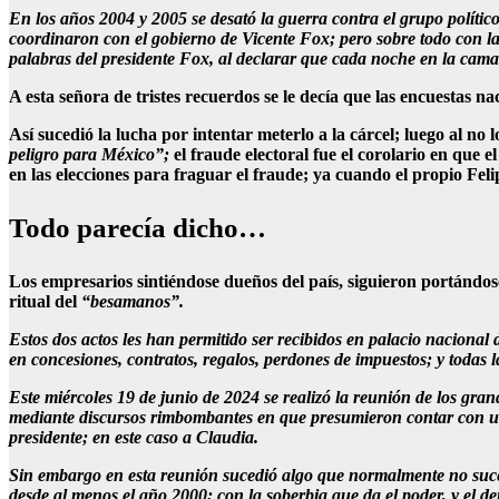
En los años 2004 y 2005 se desató la guerra contra el grupo polít
coordinaron con el gobierno de Vicente Fox; pero sobre todo con l
palabras del presidente Fox, al declarar que cada noche en la cama
A esta señora de tristes recuerdos se le decía que las encuestas 
Así sucedió la lucha por intentar meterlo a la cárcel; luego al no
peligro para México”;
el fraude electoral fue el corolario en qu
en las elecciones para fraguar el fraude; ya cuando el propio Fe
Todo parecía dicho…
Los empresarios sintiéndose dueños del país, siguieron portándo
ritual del
“besamanos”.
Estos dos actos les han permitido ser recibidos en palacio nacional 
en concesiones, contratos, regalos, perdones de impuestos; y todas la
Este miércoles 19 de junio de 2024 se realizó la reunión de los gr
mediante discursos rimbombantes en que presumieron contar con una
presidente; en este caso a Claudia.
Sin embargo en esta reunión sucedió algo que normalmente no suce
desde al menos el año 2000; con la soberbia que da el poder, y el d