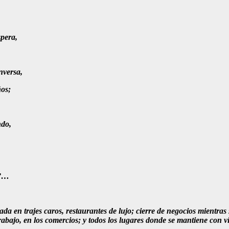
pera,
nversa,
ños;
ndo,
o”…
da en trajes caros, restaurantes de lujo; cierre de negocios mientras
e trabajo, en los comercios; y todos los lugares donde se mantiene con