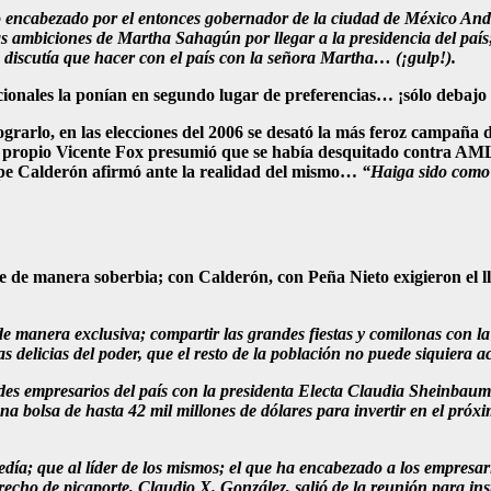
ico encabezado por el entonces gobernador de la ciudad de México A
as ambiciones de Martha Sahagún por llegar a la presidencia del paí
 discutía que hacer con el país con la señora Martha… (¡gulp!).
nacionales la ponían en segundo lugar de preferencias… ¡sólo debaj
 lograrlo, en las elecciones del 2006 se desató la más feroz campañ
e el propio Vicente Fox presumió que se había desquitado contra A
lipe Calderón afirmó ante la realidad del mismo…
“Haiga sido como
se de manera soberbia; con Calderón, con Peña Nieto exigieron el
de manera exclusiva; compartir las grandes fiestas y comilonas con la
s delicias del poder, que el resto de la población no puede siquiera ac
andes empresarios del país con la presidenta Electa Claudia Sheinbau
 bolsa de hasta 42 mil millones de dólares para invertir en el próx
día; que al líder de los mismos; el que ha encabezado a los empres
erecho de picaporte, Claudio X. González, salió de la reunión para in