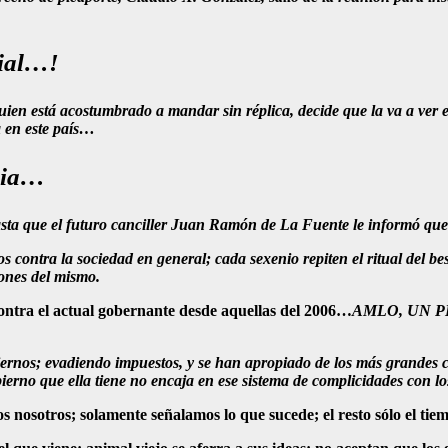
rial…!
 quien está acostumbrado a mandar sin réplica, decide que la va a ve
a en este país…
udia…
hasta que el futuro canciller Juan Ramón de La Fuente le informó que
ios contra la sociedad en general; cada sexenio repiten el ritual del
ones del mismo.
contra el actual gobernante desde aquellas del 2006…
AMLO, UN PEL
rnos; evadiendo impuestos, y se han apropiado de los más grandes con
obierno que ella tiene no encaja en ese sistema de complicidades con l
 nosotros; solamente señalamos lo que sucede; el resto sólo el tiem