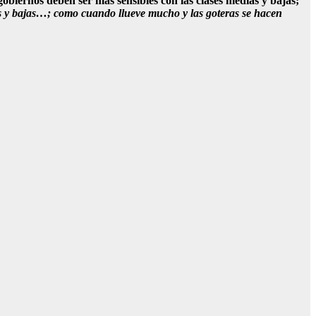
gobiernos deben ser más sensibles con las clases medias y bajas;
ias y bajas…; como cuando llueve mucho y las goteras se hacen