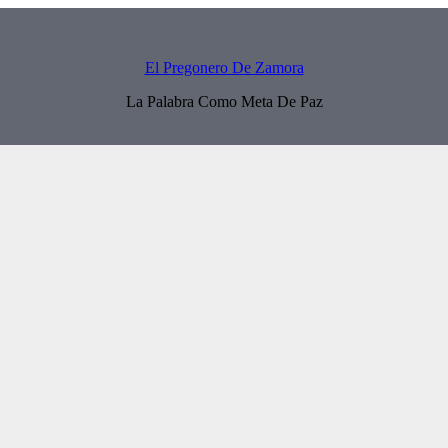
El Pregonero De Zamora
La Palabra Como Meta De Paz