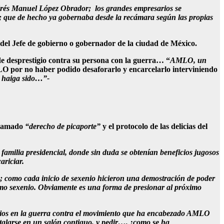
ndrés Manuel López Obrador; los grandes empresarios se
s; que de hecho ya gobernaba desde la recámara según las propias
o del Jefe de gobierno o gobernador de la ciudad de México.
a de desprestigio contra su persona con la guerra… “
AMLO, un
MLO por no haber podido desaforarlo y encarcelarlo interviniendo
 haiga sido…”-
 llamado
“derecho de picaporte”
y el protocolo de las delicias del
 familia presidencial, donde sin duda se obtenían beneficios jugosos
ariciar.
m; como cada inicio de sexenio hicieron una demostración de poder
imo sexenio. Obviamente es una forma de presionar al próximo
arios en la guerra contra el movimiento que ha encabezado AMLO
stalarse en un salón contiguo, y pedir…, ¡como se ha