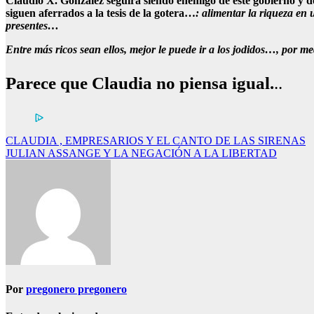
Claudio X. González seguirá siendo enemigo de este gobierno y del
siguen aferrados a la tesis de la gotera…
: alimentar la riqueza en
presentes…
Entre más ricos sean ellos, mejor le puede ir a los jodidos…, por m
Parece que Claudia no piensa igual.
..
Navegación
CLAUDIA , EMPRESARIOS Y EL CANTO DE LAS SIRENAS
JULIAN ASSANGE Y LA NEGACIÓN A LA LIBERTAD
de
entradas
Por
pregonero pregonero