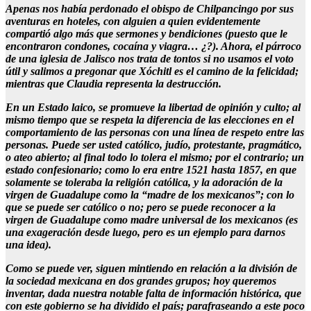
Apenas nos había perdonado el obispo de Chilpancingo por sus
aventuras en hoteles, con alguien a quien evidentemente
compartió algo más que sermones y bendiciones (puesto que le
encontraron condones, cocaína y viagra… ¿?). Ahora, el párroco
de una iglesia de Jalisco nos trata de tontos si no usamos el voto
útil y salimos a pregonar que Xóchitl es el camino de la felicidad;
mientras que Claudia representa la destrucción.
En un Estado laico, se promueve la libertad de opinión y culto; al
mismo tiempo que se respeta la diferencia de las elecciones en el
comportamiento de las personas con una línea de respeto entre las
personas. Puede ser usted católico, judío, protestante, pragmático,
o ateo abierto; al final todo lo tolera el mismo; por el contrario; un
estado confesionario; como lo era entre 1521 hasta 1857, en que
solamente se toleraba la religión católica, y la adoración de la
virgen de Guadalupe como la “madre de los mexicanos”; con lo
que se puede ser católico o no; pero se puede reconocer a la
virgen de Guadalupe como madre universal de los mexicanos (es
una exageración desde luego, pero es un ejemplo para darnos
una idea).
Como se puede ver, siguen mintiendo en relación a la división de
la sociedad mexicana en dos grandes grupos; hoy queremos
inventar, dada nuestra notable falta de información histórica, que
con este gobierno se ha dividido el país; parafraseando a este poco