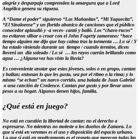
alegría y desparpajo comprenden la amargura que a Lord
Angélica genera su riqueza.
A “Dame el poder” siguieron “Las Mañanitas”, “Mi Yaquecita”,
“El Sinaloense” y un florido abanico de canciones que el público
conocedor aplaudió y -a veces- cantó y bailó. Los “chavo-rucos”
no evitaron silbar o croar con el John Fogerty zamorano: “hace
tiempo alguien me dijo que hay calma tras la tormenta … Lo sé / Y
ha estado viniendo durante un tiempo / cuando termine, dicen
lloverá un día soleado / Lo sé … los rayos caerán brillando como
agua … ¿Alguna vez has visto la lluvia?
Es conveniente anotar que estos jóvenes, solos o en grupo, cantan
y bailan; entonan lo que les gusta, sea por el ritmo o la rima; y lo
mismo “se echan” un narco corrido, una balada de Juan Gabriel
o una canción de Credence. Cantan por gusto y por llevar unos
pesos a su hogar. Algunos tienen hijos, familia.
¿Qué está en juego?
No está en cuestión la libertad de cantar; no el derecho a
expresarse. No mientras no moleste a los dueños de Zamora. Lo
que sí está en veremos es el uso y disposición del espacio urbano.
Lo que sí está en predicamento es el respeto que merecen todas las