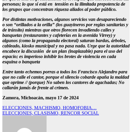
personas; lo que sí está en tensión es la ilimitada prepotencia de
los grupos que concentran riqueza aliados al poder público.
Por distintas motivaciones, algunos servicios van desapareciendo
o son “orillados a la orilla” (los guayineros por reglas sanitarias y
de tránsito) mientras que otros florecen invadiendo calles y
banquetas (restaurantes y cafeterías en la avenida Virrey) y
algunos (como la propaganda electoral) saturan bardas, árboles,
cableado, kiosko municipal y no pasa nada. Urge que la autoridad
encabece la discusión de un plan (inaplazable) para el uso del
espacio; es imperioso inhibir los brotes de violencia en cada
esquina o banqueta
Entre tanto echemos porras a todos los Francisco Alejandro para
que no calle el cantor, porque el silencio cobarde apaña la maldad
que oprime // (porque) No saben los cantores de agachadas; No
callarán jamás de frente al crimen.
Zamora, Michoacán, mayo 17 de 2024
Navegación
ELECCIONES, MACHISMO, HOMOFOBIA…
ELECCIONES, CLASISMO, RENCOR SOCIAL
de
entradas