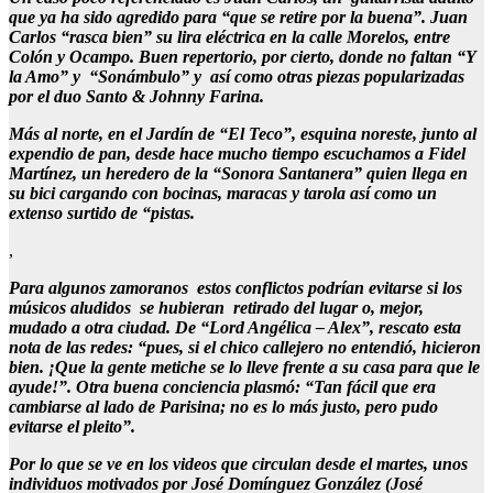
que ya ha sido agredido para “que se retire por la buena”. Juan
Carlos “rasca bien” su lira eléctrica en la calle Morelos, entre
Colón y Ocampo. Buen repertorio, por cierto, donde no faltan “Y
la Amo” y “Sonámbulo” y así como otras piezas popularizadas
por el duo Santo & Johnny Farina.
Más al norte, en el Jardín de “El Teco”, esquina noreste, junto al
expendio de pan, desde hace mucho tiempo escuchamos a Fidel
Martínez, un heredero de la “Sonora Santanera” quien llega en
su bici cargando con bocinas, maracas y tarola así como un
extenso surtido de “pistas.
,
Para algunos zamoranos estos conflictos podrían evitarse si los
músicos aludidos se hubieran retirado del lugar o, mejor,
mudado a otra ciudad. De “Lord Angélica – Alex”, rescato esta
nota de las redes: “pues, si el chico callejero no entendió, hicieron
bien. ¡Que la gente metiche se lo lleve frente a su casa para que le
ayude!”. Otra buena conciencia plasmó: “Tan fácil que era
cambiarse al lado de Parisina; no es lo más justo, pero pudo
evitarse el pleito”.
Por lo que se ve en los videos que circulan desde el martes, unos
individuos motivados por José Domínguez González (José