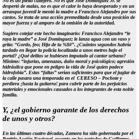
No es un pleito callejero. No es que José Domínguez Jr. se
despertó de malas, no es que el calor lo haya desesperado y en un
arranque juvenil le mentó la madre a Francisco Alejandro por sus
cantos. Se trata de una acción premeditada desde una posición de
mayor fuerza y al amparo de la omisión de la autoridad.
Sugiero cotejar este hecho imaginario: Francisco Alejandro “le
raya la madre” a José Domínguez; le lanza agua con un vaso y
grita: “Gordo, feo; Hijo de tu %$#”. ¿Cuántos segundos habría
tardado en llegar la policía localizada a unos metros bajo el
portal? ¿Qué delitos se hubiesen imputado al cantor urbano?
Mínimo: “injurias, amenazas, daño moral y psicológico; agresión
hidráulica que pone en peligro la vida de José quien padece
hidrofobia”. Estas “faltas” serían suficientes para que el juglar de
la calle pasara una temporada en el CERESO – Pochote y
perdiera ¡hasta la guitarra! para cubrir parte de los perjuicios
materiales y emocionales causados a los integrantes de esta noble
familia.
Y, ¿el gobierno garante de los derechos
de unos y otros?
En las últimas cuatro décadas, Zamora ha sido gobernada por el
Partido Acción Nacional, excepto en los periodos de Guillermo