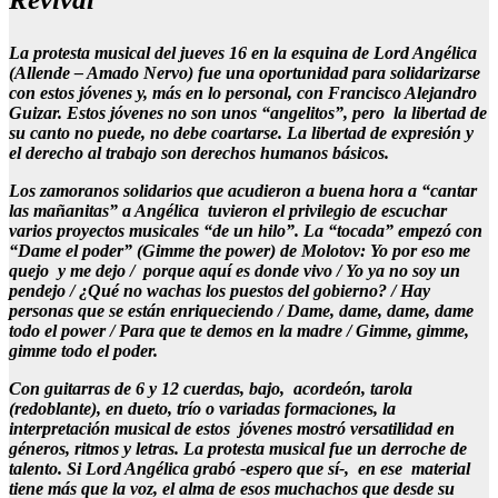
La protesta musical del jueves 16 en la esquina de Lord Angélica
(Allende – Amado Nervo) fue una oportunidad para solidarizarse
con estos jóvenes y, más en lo personal, con Francisco Alejandro
Guizar. Estos jóvenes no son unos “angelitos”, pero la libertad de
su canto no puede, no debe coartarse. La libertad de expresión y
el derecho al trabajo son derechos humanos básicos.
Los zamoranos solidarios que acudieron a buena hora a “cantar
las mañanitas” a Angélica tuvieron el privilegio de escuchar
varios proyectos musicales “de un hilo”. La “tocada” empezó con
“Dame el poder” (Gimme the power) de Molotov: Yo por eso me
quejo y me dejo / porque aquí es donde vivo / Yo ya no soy un
pendejo / ¿Qué no wachas los puestos del gobierno? / Hay
personas que se están enriqueciendo / Dame, dame, dame, dame
todo el power / Para que te demos en la madre / Gimme, gimme,
gimme todo el poder.
Con guitarras de 6 y 12 cuerdas, bajo, acordeón, tarola
(redoblante), en dueto, trío o variadas formaciones, la
interpretación musical de estos jóvenes mostró versatilidad en
géneros, ritmos y letras. La protesta musical fue un derroche de
talento. Si Lord Angélica grabó -espero que sí-, en ese material
tiene más que la voz, el alma de esos muchachos que desde su