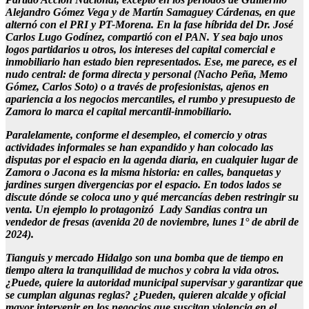
Alejandro Gómez Vega y de Martín Samaguey Cárdenas, en que
alternó con el PRI y PT-Morena. En la fase híbrida del Dr. José
Carlos Lugo Godínez, compartió con el PAN. Y sea bajo unos
logos partidarios u otros, los intereses del capital comercial e
inmobiliario han estado bien representados. Ese, me parece, es el
nudo central: de forma directa y personal (Nacho Peña, Memo
Gómez, Carlos Soto) o a través de profesionistas, ajenos en
apariencia a los negocios mercantiles, el rumbo y presupuesto de
Zamora lo marca el capital mercantil-inmobiliario.
Paralelamente, conforme el desempleo, el comercio y otras
actividades informales se han expandido y han colocado las
disputas por el espacio en la agenda diaria, en cualquier lugar de
Zamora o Jacona es la misma historia: en calles, banquetas y
jardines surgen divergencias por el espacio. En todos lados se
discute dónde se coloca uno y qué mercancías deben restringir su
venta. Un ejemplo lo protagonizó Lady Sandias contra un
vendedor de fresas (avenida 20 de noviembre, lunes 1° de abril de
2024).
Tianguis y mercado Hidalgo son una bomba que de tiempo en
tiempo altera la tranquilidad de muchos y cobra la vida otros.
¿Puede, quiere la autoridad municipal supervisar y garantizar que
se cumplan algunas reglas? ¿Pueden, quieren alcalde y oficial
mayor intervenir en los negocios que suscitan violencia en el