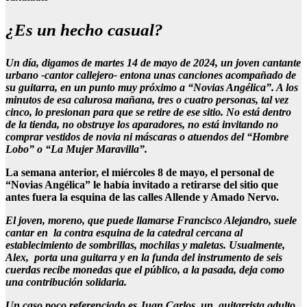
¿Es un hecho casual?
Un día, digamos de martes 14 de mayo de 2024, un joven cantante
urbano -cantor callejero- entona unas canciones acompañado de
su guitarra, en un punto muy próximo a “Novias Angélica”. A los
minutos de esa calurosa mañana, tres o cuatro personas, tal vez
cinco, lo presionan para que se retire de ese sitio. No está dentro
de la tienda, no obstruye los aparadores, no está invitando no
comprar vestidos de novia ni máscaras o atuendos del “Hombre
Lobo” o “La Mujer Maravilla”.
La semana anterior, el miércoles 8 de mayo, el personal de
“Novias Angélica” le había invitado a retirarse del sitio que
antes fuera la esquina de las calles Allende y Amado Nervo.
El joven, moreno, que puede llamarse Francisco Alejandro, suele
cantar en la contra esquina de la catedral cercana al
establecimiento de sombrillas, mochilas y maletas. Usualmente,
Alex, porta una guitarra y en la funda del instrumento de seis
cuerdas recibe monedas que el público, a la pasada, deja como
una contribución solidaria.
Un caso poco referenciado es Juan Carlos, un guitarrista adulto