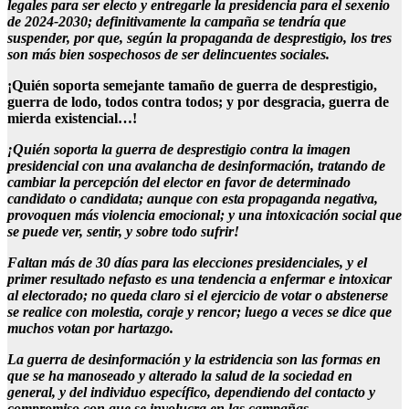
legales para ser electo y entregarle la presidencia para el sexenio
de 2024-2030; definitivamente la campaña se tendría que
suspender, por que, según la propaganda de desprestigio, los tres
son más bien sospechosos de ser delincuentes sociales.
¡Quién soporta semejante tamaño de guerra de desprestigio,
guerra de lodo, todos contra todos; y por desgracia, guerra de
mierda existencial…!
¡Quién soporta la guerra de desprestigio contra la imagen
presidencial con una avalancha de desinformación, tratando de
cambiar la percepción del elector en favor de determinado
candidato o candidata; aunque con esta propaganda negativa,
provoquen más violencia emocional; y una intoxicación social que
se puede ver, sentir, y sobre todo sufrir!
Faltan más de 30 días para las elecciones presidenciales, y el
primer resultado nefasto es una tendencia a enfermar e intoxicar
al electorado; no queda claro si el ejercicio de votar o abstenerse
se realice con molestia, coraje y rencor; luego a veces se dice que
muchos votan por hartazgo.
La guerra de desinformación y la estridencia son las formas en
que se ha manoseado y alterado la salud de la sociedad en
general, y del individuo específico, dependiendo del contacto y
compromiso con que se involucra en las campañas.