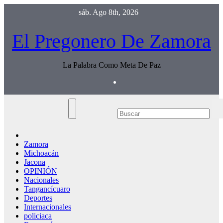
Saltar
sáb. Ago 8th, 2026
al
contenido
El Pregonero De Zamora
La Palabra Como Meta De Paz
Zamora
Michoacán
Jacona
OPINIÓN
Nacionales
Tangancícuaro
Deportes
Internacionales
policiaca