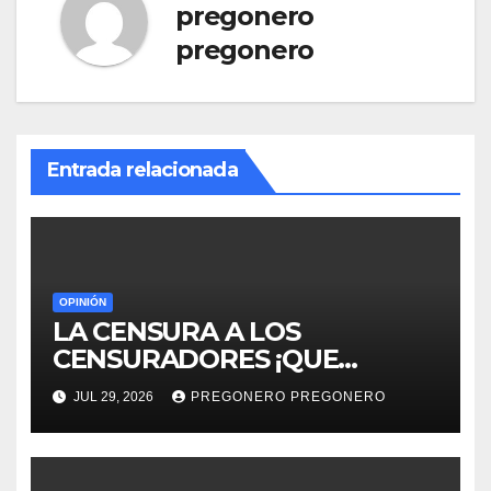
pregonero
pregonero
Entrada relacionada
OPINIÓN
LA CENSURA A LOS
CENSURADORES ¡QUE
HORROR!
JUL 29, 2026
PREGONERO PREGONERO