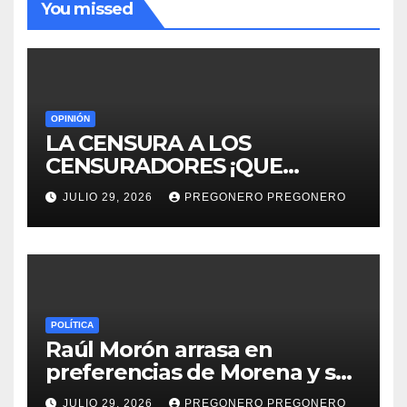
You missed
OPINIÓN
LA CENSURA A LOS
CENSURADORES ¡QUE
HORROR!
JULIO 29, 2026
PREGONERO PREGONERO
POLÍTICA
Raúl Morón arrasa en
preferencias de Morena y se
perfila hacia la gubernatura
JULIO 29, 2026
PREGONERO PREGONERO