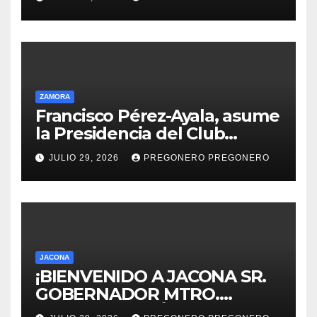
de Michoacán en 2027
ZAMORA
Francisco Pérez-Ayala, asume
la Presidencia del Club
Rotario Zamora Industrial,
JULIO 29, 2026
PREGONERO PREGONERO
para el periodo 2026–2027
JACONA
¡BIENVENIDO A JACONA SR.
GOBERNADOR MTRO.
ALFREDO RAMÍREZ