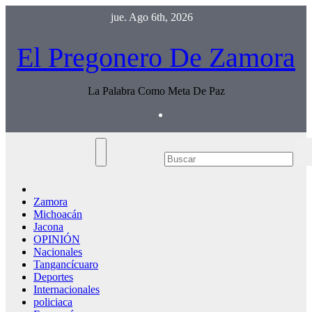
Saltar
jue. Ago 6th, 2026
al
contenido
El Pregonero De Zamora
La Palabra Como Meta De Paz
Zamora
Michoacán
Jacona
OPINIÓN
Nacionales
Tangancícuaro
Deportes
Internacionales
policiaca