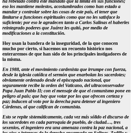
ha rebelado contra este mandato que la limita en sus funciones;
eso los mantiene molestos, acostumbrados como han estado a
mandar y controlar sobre las cosas de este país, el tener que
limitarse a funciones espirituales como que no les satisface lo
suficiente; por eso le agradecen tanto a Carlos Salinas el haberles
reintegrado poderes que Juárez les quitó, por medio de
modificaciones a la constitución.
Hoy usan la bandera de la inseguridad, de la que conocen
mucho por cierto, si hacemos un recuento histórico nos
enteraremos de que han sido de los principales instigadores de
la misma.
En 1988, ante el movimiento cardenista que irrumpe con fuerza,
desde la iglesia católica el sermón que enarbolan los sacerdotes;
obviamente ordenado desde el episcopado nacional, que
seguramente recibe la orden del Vaticano, del ultraconservador
Papa Juan Pablo II; con el mensaje de que el comunismo pone en
peligro al país; que hay que votar por los que ofrecen certeza y
paz; inducen al voto por la derecha para detener al ingeniero
Cárdenas, al que califican de comunista.
Esto se repite sistemáticamente, cada vez más sólido el discurso de
los sacerdotes en cada parroquia de pueblo, de ciudad…, tres
sexenios, el ingeniero era una amenaza contra la paz nacional, a
los ojos e intereses de la derecha encarnada en Salinas, Zedillo y