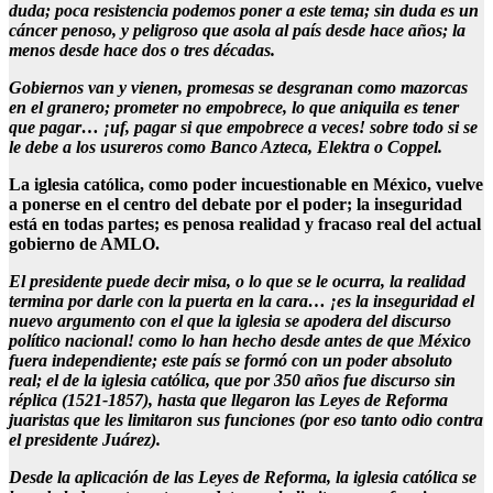
duda; poca resistencia podemos poner a este tema; sin duda es un
cáncer penoso, y peligroso que asola al país desde hace años; la
menos desde hace dos o tres décadas.
Gobiernos van y vienen, promesas se desgranan como mazorcas
en el granero; prometer no empobrece, lo que aniquila es tener
que pagar… ¡uf, pagar si que empobrece a veces! sobre todo si se
le debe a los usureros como Banco Azteca, Elektra o Coppel.
La iglesia católica, como poder incuestionable en México, vuelve
a ponerse en el centro del debate por el poder; la inseguridad
está en todas partes; es penosa realidad y fracaso real del actual
gobierno de AMLO.
El presidente puede decir misa, o lo que se le ocurra, la realidad
termina por darle con la puerta en la cara… ¡es la inseguridad el
nuevo argumento con el que la iglesia se apodera del discurso
político nacional! como lo han hecho desde antes de que México
fuera independiente; este país se formó con un poder absoluto
real; el de la iglesia católica, que por 350 años fue discurso sin
réplica (1521-1857), hasta que llegaron las Leyes de Reforma
juaristas que les limitaron sus funciones (por eso tanto odio contra
el presidente Juárez).
Desde la aplicación de las Leyes de Reforma, la iglesia católica se