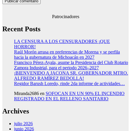
Patrocinadores
Recent Posts
LA CENSURA A LOS CENSURADORES ¡QUE
HORROR!
Raúl Morón arrasa en preferencias de Morena y se perfila
hacia la gubernatura de Michoacán en 2027
Francisco Pérez-Ayala, asume la Presidencia del Club Rotario
Zamora Industrial, para el periodo 2026–2027
¡BIENVENIDO A JACONA SR. GOBERNADOR MTRO.
ALFREDO RAMÍREZ BEDOLLA!
Regidor Barush Loredo, rinde 2da informe de actividades…
Miranda2686
en
SOFOCAN EN UN 90% EL INCENDIO
REGISTRADO EN EL RELLENO SANITARIO
Archives
julio 2026
junio 2026