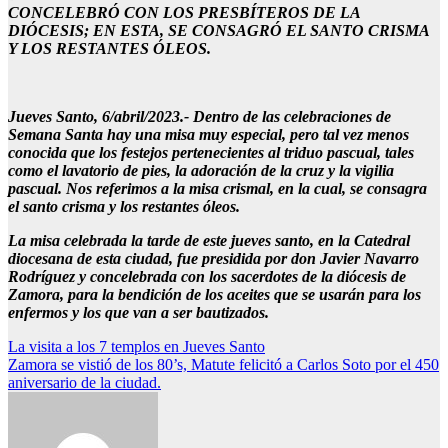
CONCELEBRÓ CON LOS PRESBÍTEROS DE LA
DIÓCESIS; EN ESTA, SE CONSAGRÓ EL SANTO CRISMA
Y LOS RESTANTES ÓLEOS.
Jueves Santo, 6/abril/2023.-
Dentro de las celebraciones de
Semana Santa hay una misa muy especial, pero tal vez menos
conocida que los festejos pertenecientes al triduo pascual, tales
como el lavatorio de pies, la adoración de la cruz y la vigilia
pascual. Nos referimos a la misa crismal, en la cual, se consagra
el santo crisma y los restantes óleos.
La misa celebrada la tarde de este jueves santo, en la Catedral
diocesana de esta ciudad, fue presidida por don Javier Navarro
Rodríguez y concelebrada con los sacerdotes de la diócesis de
Zamora, para la bendición de los aceites que se usarán para los
enfermos y los que van a ser bautizados.
Navegación
La visita a los 7 templos en Jueves Santo
Zamora se vistió de los 80’s, Matute felicitó a Carlos Soto por el 450
de
aniversario de la ciudad.
entradas