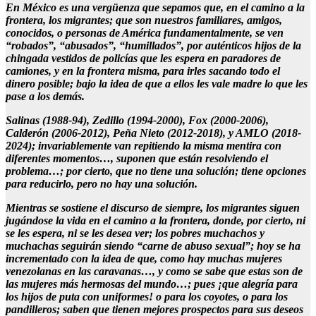
En México es una vergüenza que sepamos que, en el camino a la
frontera, los migrantes; que son nuestros familiares, amigos,
conocidos, o personas de América fundamentalmente, se ven
“robados”, “abusados”, “humillados”, por auténticos hijos de la
chingada vestidos de policías que les espera en paradores de
camiones, y en la frontera misma, para irles sacando todo el
dinero posible; bajo la idea de que a ellos les vale madre lo que les
pase a los demás.
Salinas (1988-94), Zedillo (1994-2000), Fox (2000-2006),
Calderón (2006-2012), Peña Nieto (2012-2018), y AMLO (2018-
2024); invariablemente van repitiendo la misma mentira con
diferentes momentos…, suponen que están resolviendo el
problema…; por cierto, que no tiene una solución; tiene opciones
para reducirlo, pero no hay una solución.
Mientras se sostiene el discurso de siempre, los migrantes siguen
jugándose la vida en el camino a la frontera, donde, por cierto, ni
se les espera, ni se les desea ver; los pobres muchachos y
muchachas seguirán siendo “carne de abuso sexual”; hoy se ha
incrementado con la idea de que, como hay muchas mujeres
venezolanas en las caravanas…, y como se sabe que estas son de
las mujeres más hermosas del mundo…; pues ¡que alegría para
los hijos de puta con uniformes! o para los coyotes, o para los
pandilleros; saben que tienen mejores prospectos para sus deseos