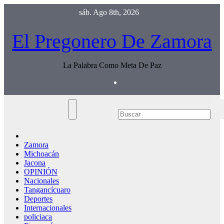
Saltar
sáb. Ago 8th, 2026
al
contenido
El Pregonero De Zamora
La Palabra Como Meta De Paz
Zamora
Michoacán
Jacona
OPINIÓN
Nacionales
Tangancícuaro
Deportes
Internacionales
policiaca