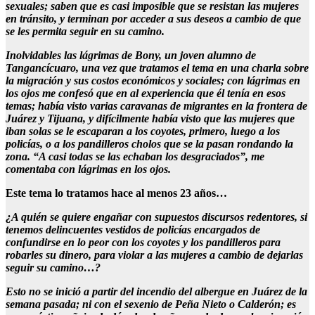
sexuales; saben que es casi imposible que se resistan las mujeres
en tránsito, y terminan por acceder a sus deseos a cambio de que
se les permita seguir en su camino.
Inolvidables las lágrimas de Bony, un joven alumno de
Tangancícuaro, una vez que tratamos el tema en una charla sobre
la migración y sus costos económicos y sociales; con lágrimas en
los ojos me confesó que en al experiencia que él tenía en esos
temas; había visto varias caravanas de migrantes en la frontera de
Juárez y Tijuana, y difícilmente había visto que las mujeres que
iban solas se le escaparan a los coyotes, primero, luego a los
policías, o a los pandilleros cholos que se la pasan rondando la
zona. “A casi todas se las echaban los desgraciados”, me
comentaba con lágrimas en los ojos.
Este tema lo tratamos hace al menos 23 años…
¿A quién se quiere engañar con supuestos discursos redentores, si
tenemos delincuentes vestidos de policías encargados de
confundirse en lo peor con los coyotes y los pandilleros para
robarles su dinero, para violar a las mujeres a cambio de dejarlas
seguir su camino…?
Esto no se inició a partir del incendio del albergue en Juárez de la
semana pasada; ni con el sexenio de Peña Nieto o Calderón; es