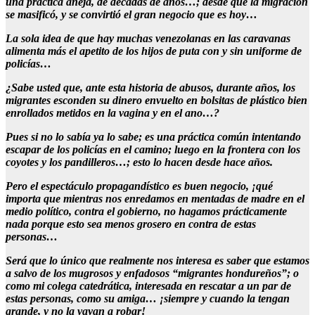
una práctica añeja, de décadas de años…; desde que la migración
se masificó, y se convirtió el gran negocio que es hoy…
La sola idea de que hay muchas venezolanas en las caravanas
alimenta más el apetito de los hijos de puta con y sin uniforme de
policías…
¿Sabe usted que, ante esta historia de abusos, durante años, los
migrantes esconden su dinero envuelto en bolsitas de plástico bien
enrollados metidos en la vagina y en el ano…?
Pues si no lo sabía ya lo sabe; es una práctica común intentando
escapar de los policías en el camino; luego en la frontera con los
coyotes y los pandilleros…; esto lo hacen desde hace años.
Pero el espectáculo propagandístico es buen negocio, ¡qué
importa que mientras nos enredamos en mentadas de madre en el
medio político, contra el gobierno, no hagamos prácticamente
nada porque esto sea menos grosero en contra de estas
personas…
Será que lo único que realmente nos interesa es saber que estamos
a salvo de los mugrosos y enfadosos “migrantes hondureños”; o
como mi colega catedrática, interesada en rescatar a un par de
estas personas, como su amiga… ¡siempre y cuando la tengan
grande, y no la vayan a robar!