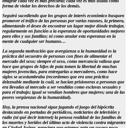
emigrar cada vez es más precaria; cada vez es más usada como
forma de violar los derechos de los demás.
Seguirá sucediendo que los grupos de interés económico busquen
promover el tráfico de las personas por varias razones, la primera,
alimentando el deseo de encontrar un lugar mejor dónde trabajar,
regularmente en función a la esperanza de oportunidades mejores
para ellos y sus familias; ni como anular esta esperanza en la
mente de cualquier ser humano…
La segunda motivación que avergüenza a la humanidad es la
práctica del secuestro de personas con fines de alimentar el
mercado del sexo; siempre el sexo, como mercancía valiosa que
hace que grupos de hijos de puta tomen la libertad de muchas
mujeres jovencitas, para entregarlas a mercaderes, como hace
siglos se acostumbraba (recordemos que era una práctica
deleznable mediante la cuál, se hacían prisioneras a personas que
era llevadas al mercado a ser vendidas como esclavas sexuales y
para el trabajo; igual se vendían hombres que mujeres; una de las
peores vergüenzas de la humanidad).
Hoy, la prensa nacional sigue jugando el juego del hipócrita
destacando en portadas de periódicos, noticiarios de televisión y
radio (ni qué decir internet) la penosa realidad de las familias de
los muertos y heridos del último acto de violencia contra migrantes
en Ciudad Juárez. pareciera que estamos ante un suceso poco