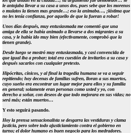
los que andan en la ciudad…; su argumento fue demoledor… se
le antojaba llevar a su casa a unos dos, pues sebe que los morenos
o mulatos la tienen mas grande…; eso la animaba…, ¡lástima que
no les tenía confianza, por aquello de que la fueran a robar!
Unos días después, muy entusiasmada me comentó que una
amiga de ella se había animado a llevarse a dos migrantes a su
casa, y le había ido muy bien (efectivamente, comprobó que la
tienen grande).
Desde luego se mostró muy entusiasmada, y casi convencida de
que igual iba a probar; total era cuestión de invitarlos a su casa y
después sacarlos con cualquier pretexto.
Hipócritas, cínicos, y al final la tragedia humana se va a seguir
repitiendo; hoy decenas de familias sufren, lloran a sus muertos,
cuyo sueño era encontrar un lugar mejor para ellos y su familia
en general; solamente eran personas como usted y yo, con
derecho a soñar, con deseos de que todo mejorara en sus vidas; no
será más; están muertos…
Y esto seguirá pasando.
Hoy la prensa sensacionalista se desgarra las vestiduras y clama
justicia, pero sobre todo ajusticiamiento contra el gobierno en
turno; el dolor humano es buen negocio para los medradores.