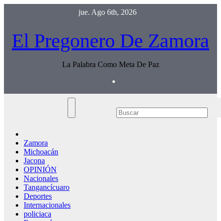
Saltar
jue. Ago 6th, 2026
al
contenido
El Pregonero De Zamora
La Palabra Como Meta De Paz
Zamora
Michoacán
Jacona
OPINIÓN
Nacionales
Tangancícuaro
Deportes
Internacionales
policiaca