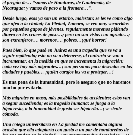
el pregón de… “somos de Honduras, de Guatemala, de
Nicaragua; y vamos de paso a la frontera…”.
Desde luego, esos ya son un estorbo, molestan; se les ve como algo
que afea a la ciudad; La Piedad, Zamora, se ven muy socorridos
por pequeños gupos de jóvenes, regularmente morenos pidiendo
dinero en los cruces de paso…; pero no son vistos con agrado…;
son extranjeros…, morenos…, pobres…¡qué horror!
Pues bien, lo que pasó en Juárez es una tragedia que se va a
seguir repitiendo; esto no va a detenerse, al contrario se van a
incrementar, en la medida en que se incrementa la migración;
cada vez hay más migrantes…; son personas poco deseadas en las
ciudades y pueblos… ¡quién carajos los va a proteger…!
Es una pena de la humanidad, pero le aseguro que no haremos
mucho por evitarlo.
Más migrates en masa, más posibilidades de accidentes; estos van
a seguir sucediendo; es la tragedia humana; se juega a la
hipocresía, a la humanidad le gusta ser hipócrita…; se siente
cómoda.
Una colega universitaria en La piedad me comentaba alguna
ocasión que ella adoptaría con gusto a un par de hondureños de