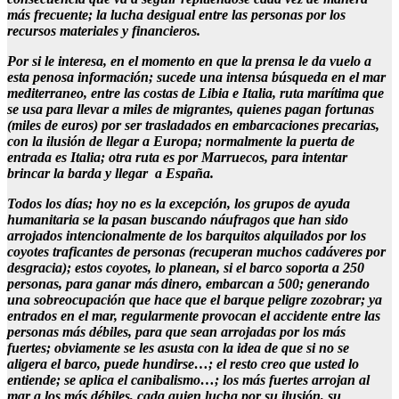
más frecuente; la lucha desigual entre las personas por los
recursos materiales y financieros.
Por si le interesa, en el momento en que la prensa le da vuelo a
esta penosa información; sucede una intensa búsqueda en el mar
mediterraneo, entre las costas de Libia e Italia, ruta marítima que
se usa para llevar a miles de migrantes, quienes pagan fortunas
(miles de euros) por ser trasladados en embarcaciones precarias,
con la ilusión de llegar a Europa; normalmente la puerta de
entrada es Italia; otra ruta es por Marruecos, para intentar
brincar la barda y llegar a España.
Todos los días; hoy no es la excepción, los grupos de ayuda
humanitaria se la pasan buscando náufragos que han sido
arrojados intencionalmente de los barquitos alquilados por los
coyotes traficantes de personas (recuperan muchos cadáveres por
desgracia); estos coyotes, lo planean, si el barco soporta a 250
personas, para ganar más dinero, embarcan a 500; generando
una sobreocupación que hace que el barque peligre zozobrar; ya
entrados en el mar, regularmente provocan el accidente entre las
personas más débiles, para que sean arrojadas por los más
fuertes; obviamente se les asusta con la idea de que si no se
aligera el barco, puede hundirse…; el resto creo que usted lo
entiende; se aplica el canibalismo…; los más fuertes arrojan al
mar a los más débiles, cada quien lucha por su ilusión, su