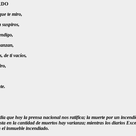
RDO
que te miro,
a suspiros,
endigo,
lcanzan,
 de ti vacíos,
ro,
te.
ia que hoy la prensa nacional nos ratifica; la muerte por un incend
sta en la cantidad de muertos hay varianza; mientras los diarios Exc
 el inmueble incendiado.