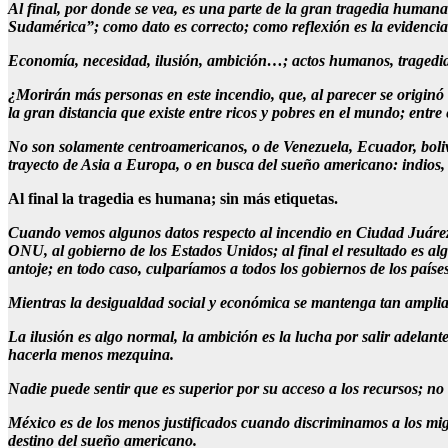
Al final, por donde se vea, es una parte de la gran tragedia human
Sudamérica”; como dato es correcto; como reflexión es la evidenci
Economía, necesidad, ilusión, ambición…; actos humanos, tragedia
¿Morirán más personas en este incendio, que, al parecer se originó 
la gran distancia que existe entre ricos y pobres en el mundo; entre 
No son solamente centroamericanos, o de Venezuela, Ecuador, bolivi
trayecto de Asia a Europa, o en busca del sueño americano: indios, f
Al final la tragedia es humana; sin más etiquetas.
Cuando vemos algunos datos respecto al incendio en Ciudad Juárez d
ONU, al gobierno de los Estados Unidos; al final el resultado es algo
antoje; en todo caso, culparíamos a todos los gobiernos de los paíse
Mientras la desigualdad social y económica se mantenga tan amplia
La ilusión es algo normal, la ambición es la lucha por salir adelant
hacerla menos mezquina.
Nadie puede sentir que es superior por su acceso a los recursos; no 
México es de los menos justificados cuando discriminamos a los migr
destino del sueño americano.