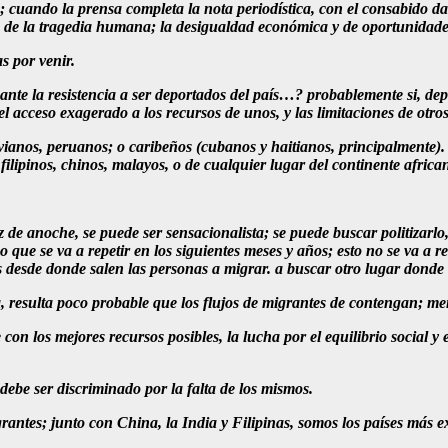
a; cuando la prensa completa la nota periodística, con el consabido 
a de la tragedia humana; la desigualdad económica y de oportunidad
s por venir.
ante la resistencia a ser deportados del país…? probablemente si, dep
el acceso exagerado a los recursos de unos, y las limitaciones de otros
anos, peruanos; o caribeños (cubanos y haitianos, principalmente). 
ilipinos, chinos, malayos, o de cualquier lugar del continente africa
e anoche, se puede ser sensacionalista; se puede buscar politizarlo
 que se va a repetir en los siguientes meses y años; esto no se va a r
s desde donde salen las personas a migrar. a buscar otro lugar donde v
, resulta poco probable que los flujos de migrantes de contengan; 
e con los mejores recursos posibles, la lucha por el equilibrio social 
debe ser discriminado por la falta de los mismos.
antes; junto con China, la India y Filipinas, somos los países más e