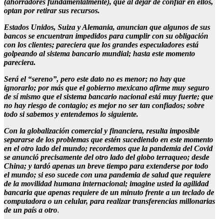
(ahorradores fundamentalmente), que al dejar de confiar en ellos,
optan por retirar sus recursos.
Estados Unidos, Suiza y Alemania, anuncian que algunos de sus
bancos se encuentran impedidos para cumplir con su obligación
con los clientes; pareciera que los grandes especuladores está
golpeando al sistema bancario mundial; hasta este momento
pareciera.
Será el “sereno”, pero este dato no es menor; no hay que
ignorarlo; por más que el gobierno mexicano afirme muy seguro
de sí mismo que el sistema bancario nacional está muy fuerte; que
no hay riesgo de contagio; es mejor no ser tan confiados; sobre
todo si sabemos y entendemos lo siguiente.
Con la globalización comercial y financiera, resulta imposible
separarse de los problemas que estén sucediendo en este momento
en el otro lado del mundo; recordemos que la pandemia del Covid
se anunció precisamente del otro lado del globo terraqueo; desde
China; y tardó apenas un breve tiempo para extenderse por todo
el mundo; si eso sucede con una pandemia de salud que requiere
de la movilidad humana internacional; imagine usted la agilidad
bancaria que apenas requiere de un minuto frente a un teclado de
computadora o un celular, para realizar transferencias millonarias
de un país a otro
.