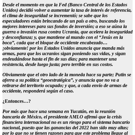
Desde el momento en que la Fed (Banco Central de los Estados
Unidos) decidió volver a aumentar la tasa de interés de referencia,
el clima de inseguridad se incrementó; se sabe que los
especuladores están brincando de un país a otro, buscando los
mejores intereses para sus fondos de inversión; a eso se aúna la
guerra o invasión rusa contra Ucrania, que acelera la inseguridad
y desconfianza; y, que mantiene al mundo con el “Jesús en la
boca”, cada que el bloque de occidente encabezado…
¡obviamente! por los Estados Unidos anuncia que manda más
armas, para que los ucranios sigan poniendo sus vidas, y sigan
endeudándose hasta el fin de sus días; para mantener una
resistencia, desde luego justa; pero terrible en sus costos.
Obviamente que el otro lado de la moneda hace su parte; Putin se
aferra a su política “geoestratégica”, y anuncia que no va a
retirarse del territorio ocupado; y que, a cada envío de armas de
occidente, responderá según el caso.
¿Entonces…?
Por más que hace una semana en Yucatán, en la reunión
bancaria de México, el presidente AMLO afirmó que la crisis
financiera internacional no es un riesgo para el sistema bancario
nacional, puesto que las ganancias del 2022 han sido muy altas;
por lo que no se tienen razones para que este problema llegue al