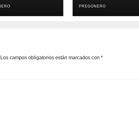
IDIOMAS DEL
NERO
TECNOLÓGICO 
PREGONERO
ZAMORA
Los campos obligatorios están marcados con
*