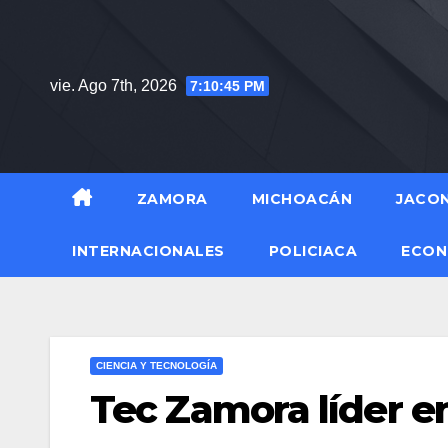
Saltar
al
contenido
vie. Ago 7th, 2026
7:10:46 PM
ZAMORA
MICHOACÁN
JACO
INTERNACIONALES
POLICIACA
ECON
CIENCIA Y TECNOLOGÍA
Tec Zamora líder e