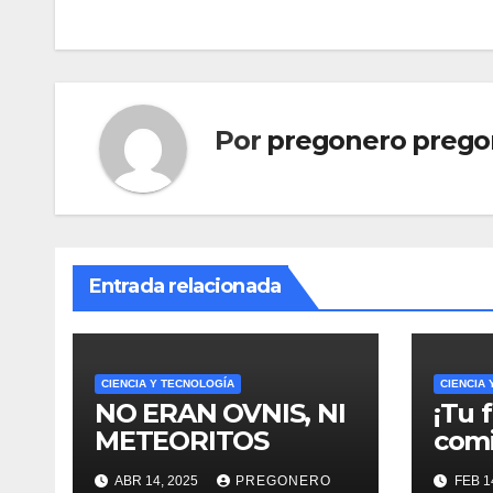
entradas
Por
pregonero prego
Entrada relacionada
CIENCIA Y TECNOLOGÍA
CIENCIA
NO ERAN OVNIS, NI
¡Tu 
METEORITOS
comi
ABR 14, 2025
PREGONERO
FEB 1