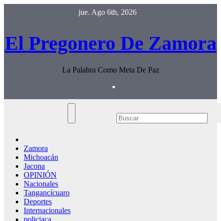
Saltar
jue. Ago 6th, 2026
al
contenido
El Pregonero De Zamora
La Palabra Como Meta De Paz
Zamora
Michoacán
Jacona
OPINIÓN
Nacionales
Tangancícuaro
Deportes
Internacionales
policiaca