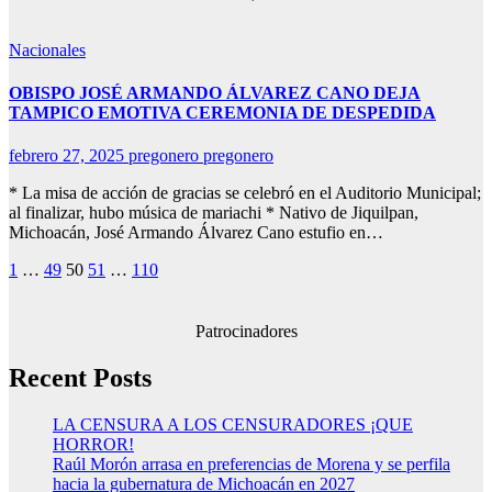
Nacionales
OBISPO JOSÉ ARMANDO ÁLVAREZ CANO DEJA
TAMPICO EMOTIVA CEREMONIA DE DESPEDIDA
febrero 27, 2025
pregonero pregonero
* La misa de acción de gracias se celebró en el Auditorio Municipal;
al finalizar, hubo música de mariachi * Nativo de Jiquilpan,
Michoacán, José Armando Álvarez Cano estufio en…
Paginación
1
…
49
50
51
…
110
de
entradas
Patrocinadores
Recent Posts
LA CENSURA A LOS CENSURADORES ¡QUE
HORROR!
Raúl Morón arrasa en preferencias de Morena y se perfila
hacia la gubernatura de Michoacán en 2027