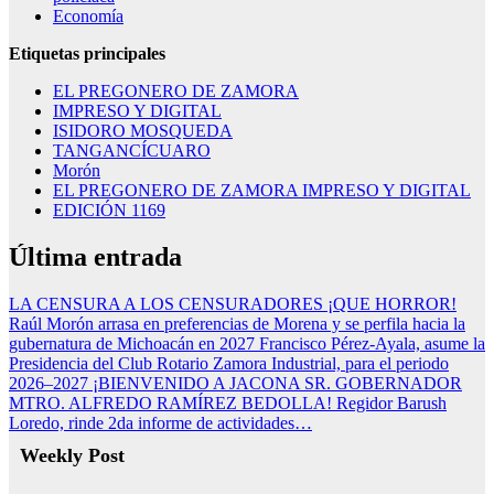
Economía
Etiquetas principales
EL PREGONERO DE ZAMORA
IMPRESO Y DIGITAL
ISIDORO MOSQUEDA
TANGANCÍCUARO
Morón
EL PREGONERO DE ZAMORA IMPRESO Y DIGITAL
EDICIÓN 1169
Última entrada
LA CENSURA A LOS CENSURADORES ¡QUE HORROR!
Raúl Morón arrasa en preferencias de Morena y se perfila hacia la
gubernatura de Michoacán en 2027
Francisco Pérez-Ayala, asume la
Presidencia del Club Rotario Zamora Industrial, para el periodo
2026–2027
¡BIENVENIDO A JACONA SR. GOBERNADOR
MTRO. ALFREDO RAMÍREZ BEDOLLA!
Regidor Barush
Loredo, rinde 2da informe de actividades…
Weekly Post