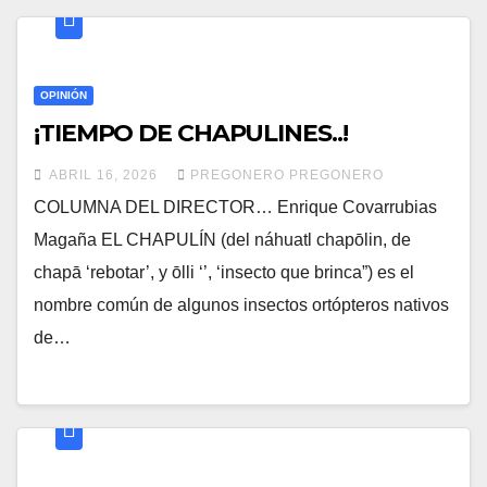
OPINIÓN
¡TIEMPO DE CHAPULINES..!
ABRIL 16, 2026
PREGONERO PREGONERO
COLUMNA DEL DIRECTOR… Enrique Covarrubias
Magaña EL CHAPULÍN (del náhuatl chapōlin, de
chapā ‘rebotar’, y ōlli ‘’, ‘insecto que brinca”) es el
nombre común de algunos insectos ortópteros nativos
de…