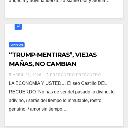
anuncia y adivina fuerza, / aislante olor y aroma…
OPINIÓN
“TRUMP-MENTIRAS”, VIEJAS
MAÑAS, NO CAMBIAN
ABRIL 28, 2026
PREGONERO PREGONERO
LA ECONOMÍA Y USTED… Eliseo Castillo DEL
RECUERDO “No has de ser del pasado lo divino, lo
adivino, / serás del tiempo lo inmutable, rostro
genuino, / amor sin tiempo,…