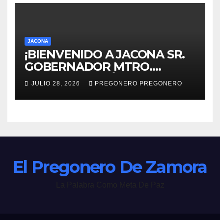
JACONA
¡BIENVENIDO A JACONA SR.
GOBERNADOR MTRO.
ALFREDO RAMÍREZ
JULIO 28, 2026
PREGONERO PREGONERO
BEDOLLA!
El Pregonero De Zamora
La Palabra Como Meta De Paz