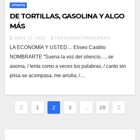
OPINIÓN
DE TORTILLAS, GASOLINA Y ALGO
MÁS
ABRIL 15, 2026
PREGONERO PREGONERO
LA ECONOMÍA Y USTED… Eliseo Castillo
NOMBRARTE “Suena la voz del silencio…, se
asoma, / lenta como a veces tus palabras, / canto sin
prisa se acompasa, me arrulla, /…
Paginación
1
2
3
…
28
de
entradas