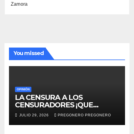
Zamora
You missed
OPINIÓN
LA CENSURA A LOS
CENSURADORES ¡QUE
HORROR!
JULIO 29, 2026
PREGONERO PREGONERO