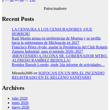
Paginación
de
Patrocinadores
entradas
Recent Posts
LA CENSURA A LOS CENSURADORES ¡QUE
HORROR!
Raúl Morón arrasa en preferencias de Morena y se perfila
hacia la gubernatura de Michoacán en 2027
Francisco Pérez-Ayala, asume la Presidencia del Club Rotario
Zamora Industrial, para el periodo 2026–2027
¡BIENVENIDO A JACONA SR. GOBERNADOR MTRO.
ALFREDO RAMÍREZ BEDOLLA!
Regidor Barush Loredo, rinde 2da informe de actividades…
Miranda2686
en
SOFOCAN EN UN 90% EL INCENDIO
REGISTRADO EN EL RELLENO SANITARIO
Archives
julio 2026
junio 2026
mayo 2026