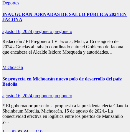
Deportes
INAUGURAN JORNADAS DE SALUD PÚBLICA 2024 EN
JACONA
agosto 16, 2024
pregonero pregonero
Redacción / El Pregonero TV Jacona, Mich; a 16 de agosto de
2024.- Gracias al trabajo coordinado entre el Gobierno de Jacona
que encabeza el Alcalde Isidoro Mosqueda y autoridades…
Michoacán
Se proyecta en Michoacán nuevo polo de desarrollo del país:
Bedolla
agosto 16, 2024
pregonero pregonero
* El gobernador presentó la propuesta a la presidenta electa Claudia
Sheinbaum Morelia, Michoacán, 15 de agosto de 2024.- La
conectividad efectiva en logística entre los puertos de Manzanillo
y…
1
…
82
83
84
…
110