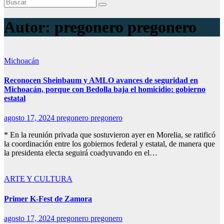
Autor:
pregonero pregonero
Michoacán
Reconocen Sheinbaum y AMLO avances de seguridad en
Michoacán, porque con Bedolla baja el homicidio: gobierno
estatal
agosto 17, 2024
pregonero pregonero
* En la reunión privada que sostuvieron ayer en Morelia, se ratificó
la coordinación entre los gobiernos federal y estatal, de manera que
la presidenta electa seguirá coadyuvando en el…
ARTE Y CULTURA
Primer K-Fest de Zamora
agosto 17, 2024
pregonero pregonero