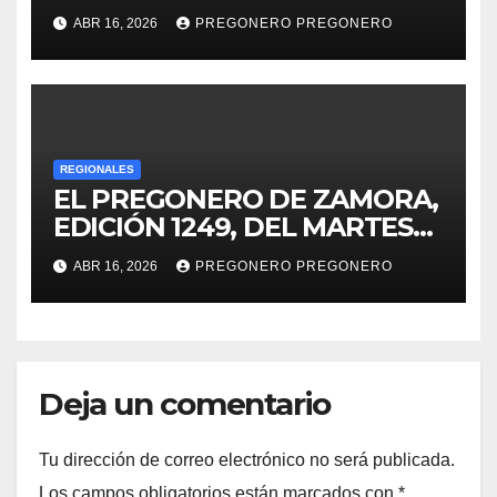
será gratis: Gladyz Butanda
ABR 16, 2026
PREGONERO PREGONERO
REGIONALES
EL PREGONERO DE ZAMORA,
EDICIÓN 1249, DEL MARTES
14 DE ABRIL DE 2026…
ABR 16, 2026
PREGONERO PREGONERO
Deja un comentario
Tu dirección de correo electrónico no será publicada.
Los campos obligatorios están marcados con
*