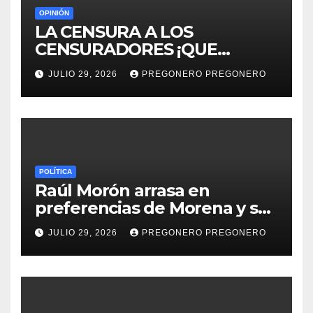
OPINIÓN
LA CENSURA A LOS
CENSURADORES ¡QUE
HORROR!
JULIO 29, 2026
PREGONERO PREGONERO
POLÍTICA
Raúl Morón arrasa en
preferencias de Morena y se
perfila hacia la gubernatura
JULIO 29, 2026
PREGONERO PREGONERO
de Michoacán en 2027