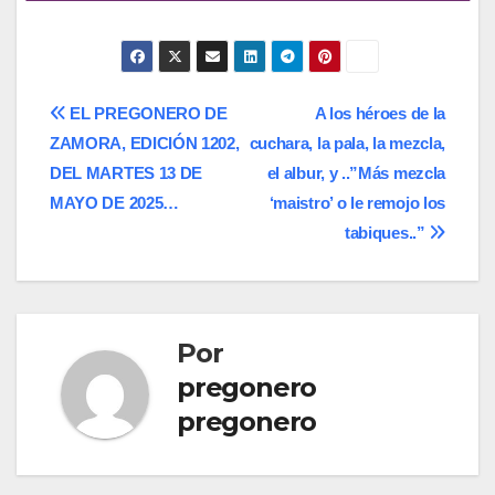
Navegación
EL PREGONERO DE
A los héroes de la
ZAMORA, EDICIÓN 1202,
cuchara, la pala, la mezcla,
de
DEL MARTES 13 DE
el albur, y ..”Más mezcla
entradas
MAYO DE 2025…
‘maistro’ o le remojo los
tabiques..”
Por
pregonero
pregonero