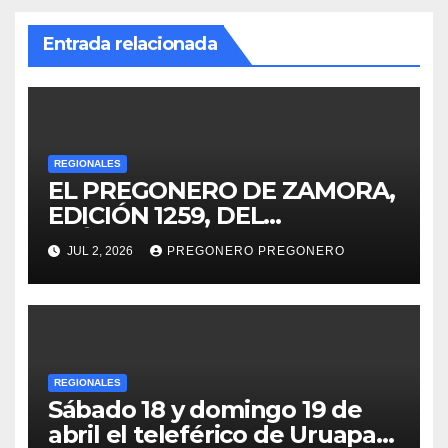
Entrada relacionada
REGIONALES
EL PREGONERO DE ZAMORA,
EDICIÓN 1259, DEL
MIÉRCOLES 01 DE JULIO DE
JUL 2, 2026
PREGONERO PREGONERO
2026…
REGIONALES
Sábado 18 y domingo 19 de
abril el teleférico de Uruapan