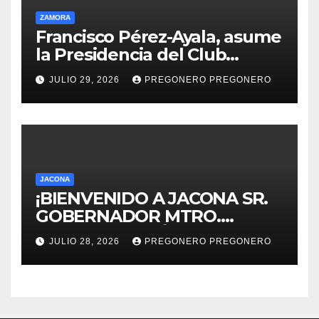
ZAMORA
Francisco Pérez-Ayala, asume
la Presidencia del Club
Rotario Zamora Industrial,
JULIO 29, 2026
PREGONERO PREGONERO
para el periodo 2026–2027
JACONA
¡BIENVENIDO A JACONA SR.
GOBERNADOR MTRO.
ALFREDO RAMÍREZ
JULIO 28, 2026
PREGONERO PREGONERO
BEDOLLA!