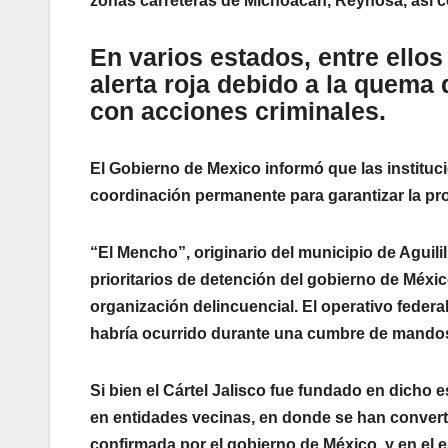
zonas carreteras de Michoacán, Reynosa, así 
En varios estados, entre ello
alerta roja debido a la quema
con acciones criminales.
El Gobierno de Mexico informó que las institu
coordinación permanente para garantizar la prot
“El Mencho”, originario del municipio de Aguili
prioritarios de detención del gobierno de Méxic
organización delincuencial. El operativo federa
habría ocurrido durante una cumbre de mandos
Si bien el Cártel Jalisco fue fundado en dicho 
en entidades vecinas, en donde se han convert
confirmada por el gobierno de México, y en el e