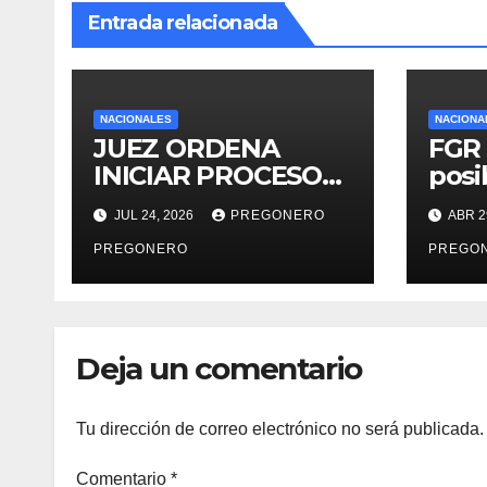
Entrada relacionada
NACIONALES
NACIONA
JUEZ ORDENA
FGR 
INICIAR PROCESO
posi
CONTRA
cont
JUL 24, 2026
PREGONERO
ABR 2
EXGOBERNADOR
naci
DE BAJA
PREGONERO
agen
PREGO
CALIFORNIA,
en 
ERNESTO RUFFO,
POR HUACHICOL
Deja un comentario
Tu dirección de correo electrónico no será publicada.
Comentario
*