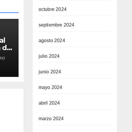
octubre 2024
septiembre 2024
al
agosto 2024
n de
rte
julio 2024
RO
or
junio 2024
mayo 2024
abril 2024
marzo 2024