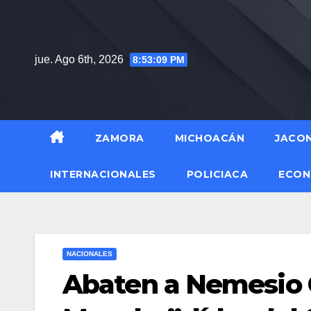
Saltar
al
contenido
jue. Ago 6th, 2026
8:53:10 PM
ZAMORA
MICHOACÁN
JACO
INTERNACIONALES
POLICIACA
ECON
NACIONALES
Abaten a Nemesio 