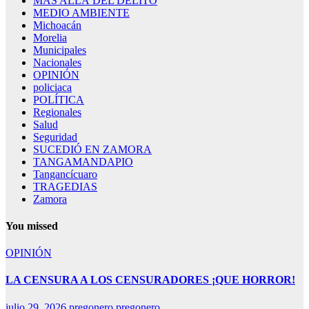
MÁS ALLÁ DEL DELITO
MEDIO AMBIENTE
Michoacán
Morelia
Municipales
Nacionales
OPINIÓN
policiaca
POLÍTICA
Regionales
Salud
Seguridad
SUCEDIÓ EN ZAMORA
TANGAMANDAPIO
Tangancícuaro
TRAGEDIAS
Zamora
You missed
OPINIÓN
LA CENSURA A LOS CENSURADORES ¡QUE HORROR!
julio 29, 2026
pregonero pregonero