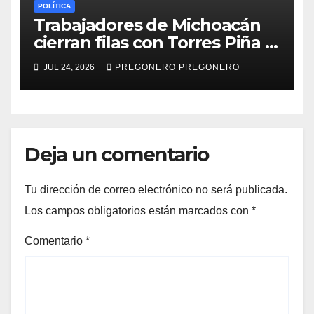
POLÍTICA
Trabajadores de Michoacán
cierran filas con Torres Piña y
Claudia Sheinbaum, en
JUL 24, 2026
PREGONERO PREGONERO
defensa de la 4T y la
soberanía nacional
Deja un comentario
Tu dirección de correo electrónico no será publicada.
Los campos obligatorios están marcados con
*
Comentario
*