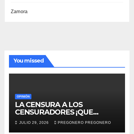
Zamora
You missed
OPINIÓN
LA CENSURA A LOS
CENSURADORES ¡QUE
HORROR!
JULIO 29, 2026
PREGONERO PREGONERO