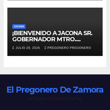
JACONA
¡BIENVENIDO A JACONA SR.
GOBERNADOR MTRO.
ALFREDO RAMÍREZ
JULIO 28, 2026
PREGONERO PREGONERO
BEDOLLA!
El Pregonero De Zamora
La Palabra Como Meta De Paz