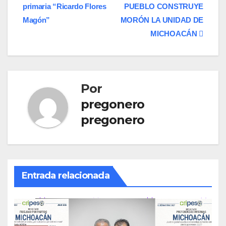
primaria “Ricardo Flores
PUEBLO CONSTRUYE
de
Magón”
MORÓN LA UNIDAD DE
entradas
MICHOACÁN
Por
pregonero
pregonero
Entrada relacionada