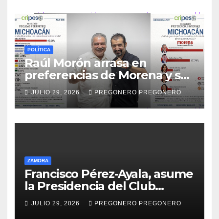
POLÍTICA
Raúl Morón arrasa en
preferencias de Morena y se
perfila hacia la gubernatura
JULIO 29, 2026
PREGONERO PREGONERO
de Michoacán en 2027
ZAMORA
Francisco Pérez-Ayala, asume
la Presidencia del Club
Rotario Zamora Industrial,
JULIO 29, 2026
PREGONERO PREGONERO
para el periodo 2026–2027