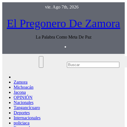
Saltar
vie. Ago 7th, 2026
al
contenido
El Pregonero De Zamora
La Palabra Como Meta De Paz
Zamora
Michoacán
Jacona
OPINIÓN
Nacionales
Tangancícuaro
Deportes
Internacionales
policiaca