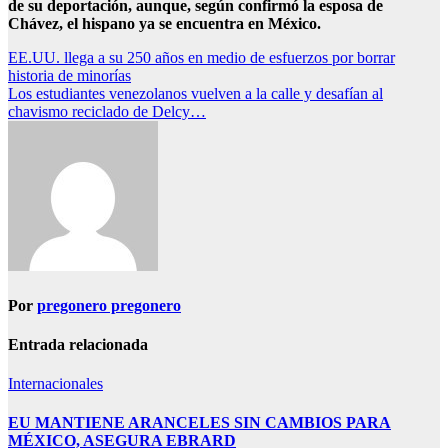
de su deportación, aunque, según confirmó la esposa de
Chávez, el hispano ya se encuentra en México.
Navegación
EE.UU. llega a su 250 años en medio de esfuerzos por borrar
historia de minorías
de
Los estudiantes venezolanos vuelven a la calle y desafían al
entradas
chavismo reciclado de Delcy…
Por
pregonero pregonero
Entrada relacionada
Internacionales
EU MANTIENE ARANCELES SIN CAMBIOS PARA
MÉXICO, ASEGURA EBRARD