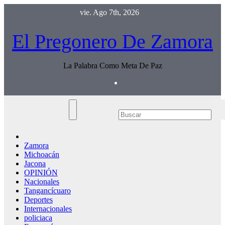
Saltar
vie. Ago 7th, 2026
al
contenido
El Pregonero De Zamora
La Palabra Como Meta De Paz
Zamora
Michoacán
Jacona
OPINIÓN
Nacionales
Tangancícuaro
Deportes
Internacionales
policiaca