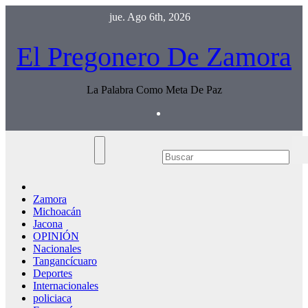
Saltar
jue. Ago 6th, 2026
al
contenido
El Pregonero De Zamora
La Palabra Como Meta De Paz
Zamora
Michoacán
Jacona
OPINIÓN
Nacionales
Tangancícuaro
Deportes
Internacionales
policiaca