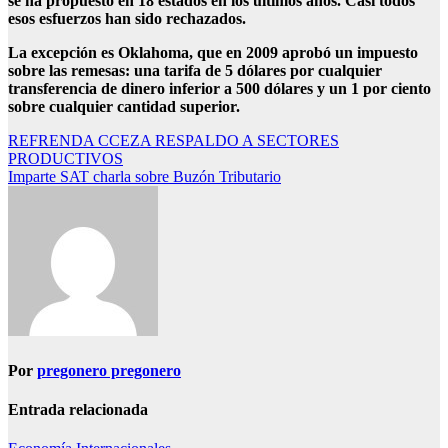
se ha propuesto en 18 estados en los últimos años. Casi todos
esos esfuerzos han sido rechazados.
La excepción es Oklahoma, que en 2009 aprobó un impuesto
sobre las remesas: una tarifa de 5 dólares por cualquier
transferencia de dinero inferior a 500 dólares y un 1 por ciento
sobre cualquier cantidad superior.
Navegación
REFRENDA CCEZA RESPALDO A SECTORES
PRODUCTIVOS
de
Imparte SAT charla sobre Buzón Tributario
entradas
Por
pregonero pregonero
Entrada relacionada