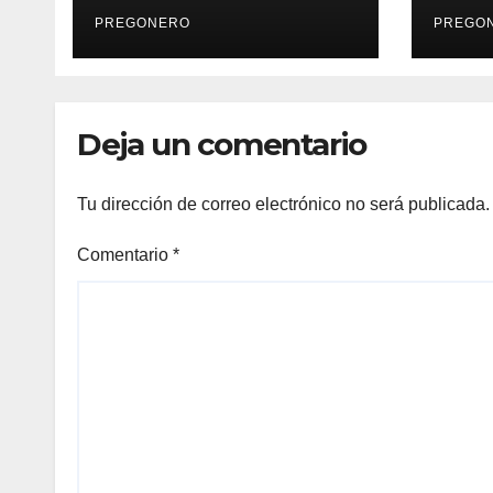
MIÉRCOLES 01 DE
Urua
JULIO DE 2026…
PREGONERO
Glad
PREGO
Deja un comentario
Tu dirección de correo electrónico no será publicada.
Comentario
*