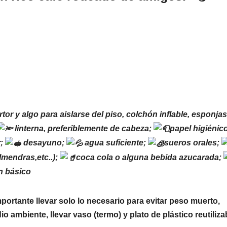
tor y algo para aislarse del piso, colchón inflable, esponja
linterna, preferiblemente de cabeza;
papel higiénic
r;
desayuno;
agua suficiente;
sueros orales;
lmendras,etc..);
coca cola o alguna bebida azucarada;
n básico
ortante llevar solo lo necesario para evitar peso muerto,
ambiente, llevar vaso (termo) y plato de plástico reutiliza