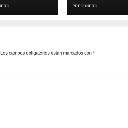
pan será gratis:
14 DE ABRIL DE
yz Butanda
NERO
2026…
PREGONERO
Los campos obligatorios están marcados con
*