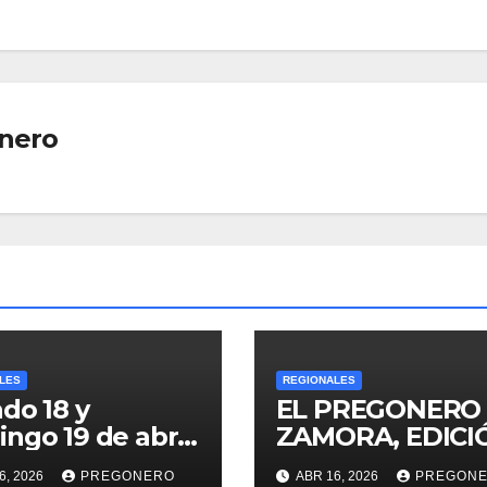
nero
LES
REGIONALES
do 18 y
EL PREGONERO
ngo 19 de abril
ZAMORA, EDICI
eleférico de
1249, DEL MART
6, 2026
PREGONERO
ABR 16, 2026
PREGON