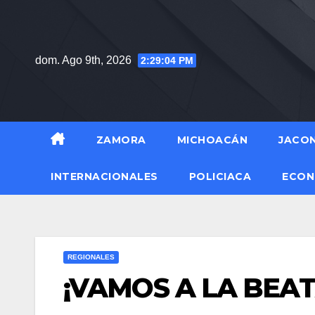
Saltar
al
contenido
dom. Ago 9th, 2026
2:29:05 PM
ZAMORA
MICHOACÁN
JACO
INTERNACIONALES
POLICIACA
ECON
REGIONALES
¡VAMOS A LA BEATA