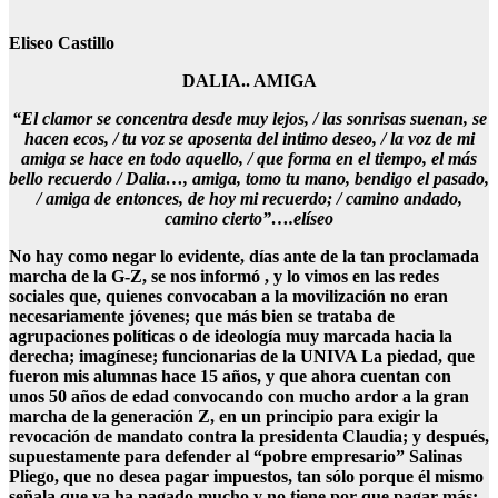
Eliseo Castillo
DALIA.. AMIGA
“El clamor se concentra desde muy lejos, / las sonrisas suenan, se
hacen ecos, / tu voz se aposenta del intimo deseo, / la voz de mi
amiga se hace en todo aquello, / que forma en el tiempo, el más
bello recuerdo / Dalia…, amiga, tomo tu mano, bendigo el pasado,
/ amiga de entonces, de hoy mi recuerdo; / camino andado,
camino cierto”….elíseo
No hay como negar lo evidente, días ante de la tan proclamada
marcha de la G-Z, se nos informó , y lo vimos en las redes
sociales que, quienes convocaban a la movilización no eran
necesariamente jóvenes; que más bien se trataba de
agrupaciones políticas o de ideología muy marcada hacia la
derecha; imagínese; funcionarias de la UNIVA La piedad, que
fueron mis alumnas hace 15 años, y que ahora cuentan con
unos 50 años de edad convocando con mucho ardor a la gran
marcha de la generación Z, en un principio para exigir la
revocación de mandato contra la presidenta Claudia; y después,
supuestamente para defender al “pobre empresario” Salinas
Pliego, que no desea pagar impuestos, tan sólo porque él mismo
señala que ya ha pagado mucho y no tiene por que pagar más;