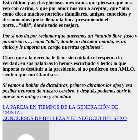
Esto último para los gloriosos mexicanos que piensan que nos
ven con cariño, y que por amor nos van a aceptar; que “allá”
como dicen muchos norteños (familiares, amigos, conocidos y
desconocidos que se llenan la boca presumiendo el
norte…”allá”, donde todo es mejor).
Por si nos da por reclamar que queremos un “mundo libre, justo y
paradisiaco…, como “allá”, donde un dictador manda, es un
cínico y le importa un carajo nuestras opiniones”.
Claro que a la derecha le tiene sin cuidado el respeto a la
verdad; en sus palabras lo hemos escuchado y leído; lo que
importa es destituir a la presidenta, si no pudieron con AMLO,
sienten que con Claudia si.
Si vamos a hablar de dictaduras, primero abramos los ojos y esa
posible neurona de nuestro cerebro, y después podemos abrir lo
que se nos antoje; con y sin albur.
Navegación
LA PAREJA EN TIEMPOS DE LA GENERACIÓN DE
CRISTAL…
de
CONCURSOS DE BELLEZA Y EL NEGOCIO DEL SEXO
entradas