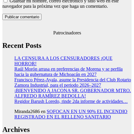
Guardar mi nombre, correo electrónico y sitio web en este
navegador para la próxima vez que haga un comentario.
Patrocinadores
Recent Posts
LA CENSURA A LOS CENSURADORES ¡QUE
HORROR!
Raúl Morón arrasa en preferencias de Morena y se perfila
hacia la gubernatura de Michoacán en 2027
Francisco Pérez-Ayala, asume la Presidencia del Club Rotario
Zamora Industrial, para el periodo 2026–2027
¡BIENVENIDO A JACONA SR. GOBERNADOR MTRO.
ALFREDO RAMÍREZ BEDOLLA!
Regidor Barush Loredo, rinde 2da informe de actividades…
Miranda2686
en
SOFOCAN EN UN 90% EL INCENDIO
REGISTRADO EN EL RELLENO SANITARIO
Archives