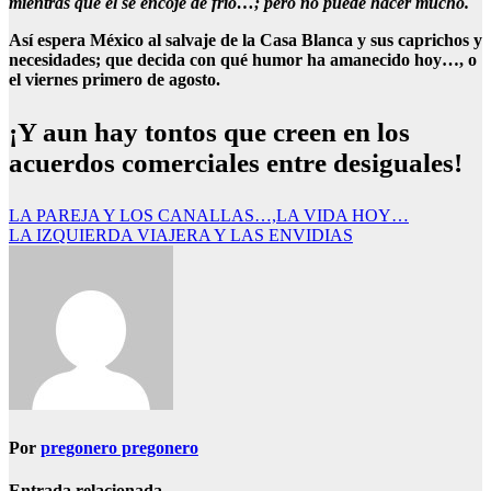
mientras que él se encoje de frío…; pero no puede hacer mucho.
Así espera México al salvaje de la Casa Blanca y sus caprichos y
necesidades; que decida con qué humor ha amanecido hoy…, o
el viernes primero de agosto.
¡Y aun hay tontos que creen en los
acuerdos comerciales entre desiguales!
Navegación
LA PAREJA Y LOS CANALLAS…,LA VIDA HOY…
LA IZQUIERDA VIAJERA Y LAS ENVIDIAS
de
entradas
Por
pregonero pregonero
Entrada relacionada