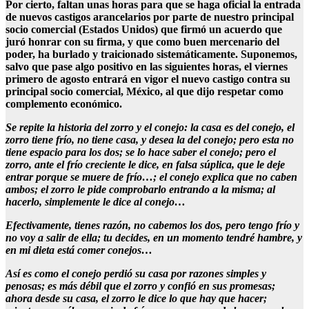
Por cierto, faltan unas horas para que se haga oficial la entrada
de nuevos castigos arancelarios por parte de nuestro principal
socio comercial (Estados Unidos) que firmó un acuerdo que
juró honrar con su firma, y que como buen mercenario del
poder, ha burlado y traicionado sistemáticamente. Suponemos,
salvo que pase algo positivo en las siguientes horas, el viernes
primero de agosto entrará en vigor el nuevo castigo contra su
principal socio comercial, México, al que dijo respetar como
complemento económico.
Se repite la historia del zorro y el conejo: la casa es del conejo, el
zorro tiene frío, no tiene casa, y desea la del conejo; pero esta no
tiene espacio para los dos; se lo hace saber el conejo; pero el
zorro, ante el frío creciente le dice, en falsa súplica, que le deje
entrar porque se muere de frío…; el conejo explica que no caben
ambos; el zorro le pide comprobarlo entrando a la misma; al
hacerlo, simplemente le dice al conejo…
Efectivamente, tienes razón, no cabemos los dos, pero tengo frío y
no voy a salir de ella; tu decides, en un momento tendré hambre, y
en mi dieta está comer conejos…
Así es como el conejo perdió su casa por razones simples y
penosas; es más débil que el zorro y confió en sus promesas;
ahora desde su casa, el zorro le dice lo que hay que hacer;