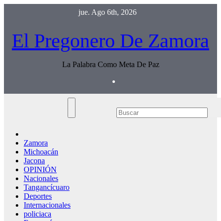
Saltar
jue. Ago 6th, 2026
al
contenido
El Pregonero De Zamora
La Palabra Como Meta De Paz
Zamora
Michoacán
Jacona
OPINIÓN
Nacionales
Tangancícuaro
Deportes
Internacionales
policiaca