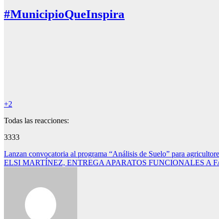
#MunicipioQueInspira
+2
Todas las reacciones:
3333
Navegación
Lanzan convocatoria al programa “Análisis de Suelo” para agricultor
ELSI MARTÍNEZ, ENTREGA APARATOS FUNCIONALES A 
de
entradas