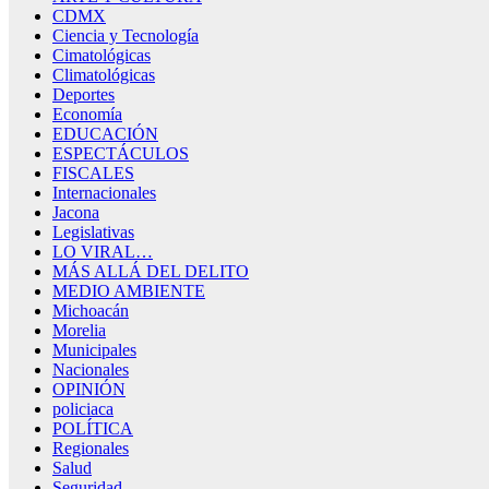
CDMX
Ciencia y Tecnología
Cimatológicas
Climatológicas
Deportes
Economía
EDUCACIÓN
ESPECTÁCULOS
FISCALES
Internacionales
Jacona
Legislativas
LO VIRAL…
MÁS ALLÁ DEL DELITO
MEDIO AMBIENTE
Michoacán
Morelia
Municipales
Nacionales
OPINIÓN
policiaca
POLÍTICA
Regionales
Salud
Seguridad