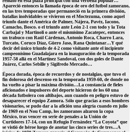
remató en esta plaza principal con una verbena popular…
Apareció entonces la llamada época de oro del futbol zamorano,
en las tres temporadas que permaneció en la primera división,
batallas inolvidables se vivieron en el Moctezuma, como aquel
triunfo dante el América de Palmer, Nájera, Pavéz, Iacono,
Camacho, Bosco. o el triunfo ante León 2-1 con todo y la Tota
Carbajal y Martinoli o ante el mismísimo Zacatepec, entonces
un trabuco con Raúl Cárdenas, Antonio Roca, Charro Lara,
Turcato, Coruco Díaz, Güero Jaso, Rana Quintanar…Y qué
decir del único triunfo de 4-2 como visitante ante el incipiente
campeonísimo Guadalajara en la inauguración de la temporada
1957-58 allá en el Martínez Sandoval, con dos goles de Dante
Juárez, Carlos Sebille y Sigifredo Mercado…
Época dorada, época de recuerdos y de nostalgias, que tuvo el
fin dolorosa del descenso en la temporada 1959-60, de donde no
ha vuelto a pisar la máxima división…La constancia de fieles
aficionados e impulsores del deporte hicieron de los 60 una
década futbolera con altibajos, aun cuando en peligro estuvo de
desaparecer el equipo Zamora. Sólo que gracias a esos hombres
visionarios, se pudo dar a la afición una alegría cuando en julio
de 1969 en el Nou Camp, los zamoranos alzaron la copa
México, tras vencer en serie de penales a la Unión de
Curtidores 17-14, con un Refugio Fernández “La Coyota” que
se vistió de héroe luego de anotar las cinco series de tres…A