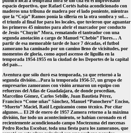
público local a temprana hora se dio cita en el improvisado
espacio deportivo, que Rafael Cortés había acondicionado con
maderos una tribuna de madera por el lado poniente, mientras
que la “Coja” Ramos ponía la sillería en la otra sombra y sol…
el triunfo al final fue para los locales, que tuvieron que aguantar
los primeros 45 minutos para abrir el marcador por conducto
de Jesús “Chuyín” Mora, rematando el tanteador con una
segunda anotación a cargo de Manuel “Chebio” Flores… A
partir de esa memorable tarde de hace 7 décadas, el futbol
zamorano ha caminado por un camino lleno de vicisitudes, por
momentos de gloria, como aquel ascenso de liguilla en la
temporada 1954-1955 en la ciudad de los Deportes de la capital
del país…
Aventura que sólo duró esa temporada, ya que retornó a la
segunda división…Para la temporada 1956-57, un grupo de
empresarios zamoranos con visión armaron un equipo con
refuerzos del Atlas de Guadalajara, de donde procedían,
Marcelino Gómez, Carlos Sebille, Juan Bautista Pérez,
Francisco “Come uñas” Sánchez, Manuel “Panochero” Enciso,
“Muerto” Maciel, Raúl Leguizamón como técnico. Por citar
algunos… El 20 de enero de 1957 Zamora retorno a la máxima
división, fue todo un acontecimiento, se habían coronado en el
recientemente acondicionado campo Moctezuma del mecenas
Pedro Rocha Escobar, toda una fiesta para los zamoranos, que