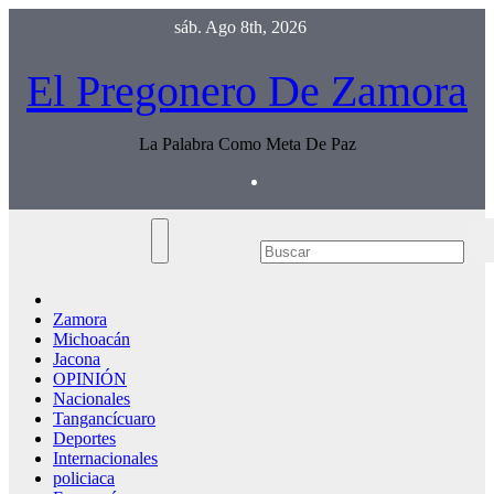
Saltar
sáb. Ago 8th, 2026
al
contenido
El Pregonero De Zamora
La Palabra Como Meta De Paz
Zamora
Michoacán
Jacona
OPINIÓN
Nacionales
Tangancícuaro
Deportes
Internacionales
policiaca