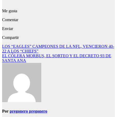
Me gusta
Comentar
Enviar
Compartir
Navegación
LOS “EAGLES” CAMPEONES DE LA NFL, VENCIERON 40-
22 A LOS “CHIEFS”
de
EL CÓLERA MORBUS, EL SORTEO Y EL DECRETO 93 DE
entradas
SANTA ANA
Por
pregonero pregonero