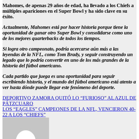
Mahomes, de apenas 29 años de edad, ha llevado a los Chiefs a
múltiples apariciones en el Super Bowl y ha sido clave en su
éxito.
Actualmente, Mahomes está por hacer historia porque tiene la
oportunidad de ganar otro Super Bowl y consolidarse como uno
de los mejores quarterbacks de todos los tiempos.
Si logra otro campeonato, podría acercarse aún más a las
leyendas de la NFL, como Tom Brady, y seguir construyendo un
legado que lo podría convertir en uno de los más grandes de la
historia del fútbol americano.
Cada partido que juega es una oportunidad para seguir
escribiendo historia, y el mundo del fútbol americano está atento a
ver hasta dónde puede llegar este fenómeno del deporte.
Navegación
DEPORTIVO ZAMORA QUITÓ LO “FURIOSO” AL AZUL DE
PÁTZCUARO
de
LOS “EAGLES” CAMPEONES DE LA NFL, VENCIERON 40-
entradas
22 A LOS “CHIEFS”