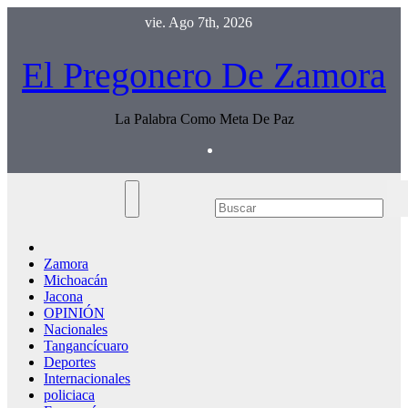
Saltar
vie. Ago 7th, 2026
al
contenido
El Pregonero De Zamora
La Palabra Como Meta De Paz
Zamora
Michoacán
Jacona
OPINIÓN
Nacionales
Tangancícuaro
Deportes
Internacionales
policiaca