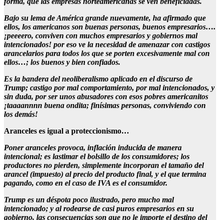
forma, que las empresas norteamericanas se ven beneficiadas.
Bajo su lema de América grande nuevamente, ha afirmado que
ellos, los americanos son buenas personas, buenos empresarios….
¡peeeero, conviven con muchos empresarios y gobiernos mal
intencionados! por eso ve la necesidad de amenazar con castigos
arancelarios para todos los que se porten excesivamente mal con
ellos…; los buenos y bien confiados.
Es la bandera del neoliberalismo aplicado en el discurso de
Trump; castigo por mal comportamiento, por mal intencionados, y
sin duda, por ser unos abusadores con esos pobres americanitos
¡taaaannnn buena ondita; finísimas personas, conviviendo con
los demás!
Aranceles es igual a proteccionismo…
Poner aranceles provoca, inflación inducida de manera
intencional; es lastimar el bolsillo de los consumidores; los
productores no pierden, simplemente incorporan el tamaño del
arancel (impuesto) al precio del producto final, y el que termina
pagando, como en el caso de IVA es el consumidor.
Trump es un déspota poco ilustrado, pero mucho mal
intencionado; y al rodearse de casi puros empresarios en su
gobierno, las consecuencias son que no le importe el destino del