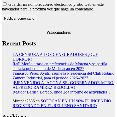
Guardar mi nombre, correo electrónico y sitio web en este
navegador para la próxima vez que haga un comentario.
Patrocinadores
Recent Posts
LA CENSURA A LOS CENSURADORES ¡QUE
HORROR!
Raúl Morón arrasa en preferencias de Morena y se perfila
hacia la gubernatura de Michoacán en 2027
Francisco Pérez-Ayala, asume la Presidencia del Club Rotario
Zamora Industrial, para el periodo 2026–2027
¡BIENVENIDO A JACONA SR. GOBERNADOR MTRO.
ALFREDO RAMÍREZ BEDOLLA!
Regidor Barush Loredo, rinde 2da informe de actividades…
Miranda2686
en
SOFOCAN EN UN 90% EL INCENDIO
REGISTRADO EN EL RELLENO SANITARIO
Archives