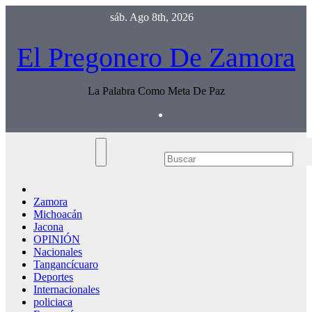
Saltar
sáb. Ago 8th, 2026
al
contenido
El Pregonero De Zamora
La Palabra Como Meta De Paz
Zamora
Michoacán
Jacona
OPINIÓN
Nacionales
Tangancícuaro
Deportes
Internacionales
policiaca