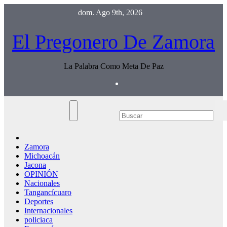
Saltar
dom. Ago 9th, 2026
al
contenido
El Pregonero De Zamora
La Palabra Como Meta De Paz
Zamora
Michoacán
Jacona
OPINIÓN
Nacionales
Tangancícuaro
Deportes
Internacionales
policiaca