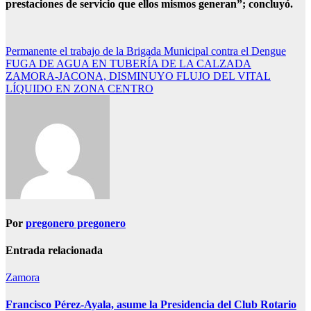
prestaciones de servicio que ellos mismos generan”; concluyó.
Navegación
Permanente el trabajo de la Brigada Municipal contra el Dengue
FUGA DE AGUA EN TUBERÍA DE LA CALZADA
de
ZAMORA-JACONA, DISMINUYO FLUJO DEL VITAL
entradas
LÍQUIDO EN ZONA CENTRO
Por
pregonero pregonero
Entrada relacionada
Zamora
Francisco Pérez-Ayala, asume la Presidencia del Club Rotario