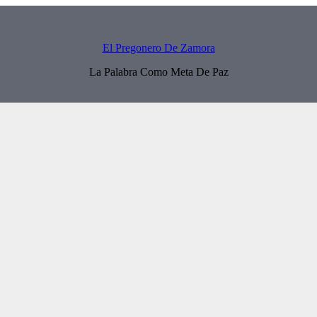
El Pregonero De Zamora
La Palabra Como Meta De Paz