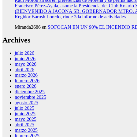
Raúl Morón arrasa en preferencias de Morena y se perfila haci
Francisco Pérez-Ayala, asume la Presidencia del Club Rotario 
¡BIENVENIDO A JACONA SR. GOBERNADOR MTRO.
Regidor Barush Loredo, rinde 2da informe de actividades…
Miranda2686
en
SOFOCAN EN UN 90% EL INCENDIO R
Archives
julio 2026
junio 2026
mayo 2026
abril 2026
marzo 2026
febrero 2026
enero 2026
diciembre 2025
noviembre 2025
agosto 2025
julio 2025
junio 2025
mayo 2025
abril 2025
marzo 2025
febrero 2025