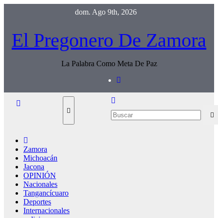
Saltar
dom. Ago 9th, 2026
al
contenido
El Pregonero De Zamora
La Palabra Como Meta De Paz
Zamora
Michoacán
Jacona
OPINIÓN
Nacionales
Tangancícuaro
Deportes
Internacionales