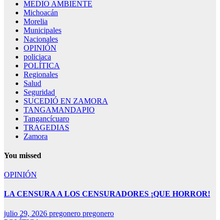
MEDIO AMBIENTE
Michoacán
Morelia
Municipales
Nacionales
OPINIÓN
policiaca
POLÍTICA
Regionales
Salud
Seguridad
SUCEDIÓ EN ZAMORA
TANGAMANDAPIO
Tangancícuaro
TRAGEDIAS
Zamora
You missed
OPINIÓN
LA CENSURA A LOS CENSURADORES ¡QUE HORROR!
julio 29, 2026
pregonero pregonero