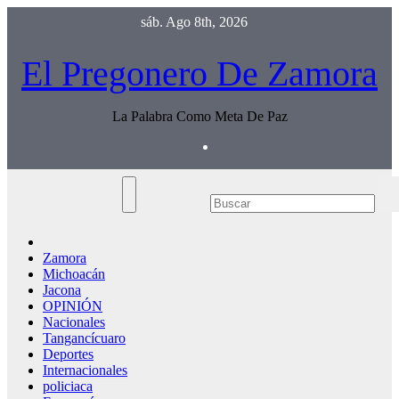
Saltar
sáb. Ago 8th, 2026
al
contenido
El Pregonero De Zamora
La Palabra Como Meta De Paz
Zamora
Michoacán
Jacona
OPINIÓN
Nacionales
Tangancícuaro
Deportes
Internacionales
policiaca