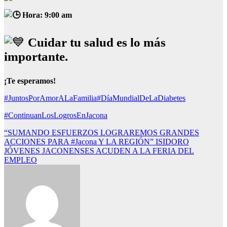
Hora: 9:00 am
Cuidar tu salud es lo más
importante.
¡Te esperamos!
#JuntosPorAmorALaFamilia
#DíaMundialDeLaDiabetes
#ContinuanLosLogrosEnJacona
Navegación
“SUMANDO ESFUERZOS LOGRAREMOS GRANDES
ACCIONES PARA #Jacona Y LA REGIÓN” ISIDORO
de
JÓVENES JACONENSES ACUDEN A LA FERIA DEL
entradas
EMPLEO