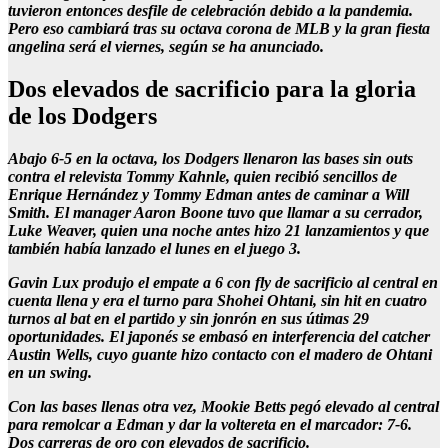
tuvieron entonces desfile de celebración debido a la pandemia.
Pero eso cambiará tras su octava corona de MLB y la gran fiesta
angelina será el viernes, según se ha anunciado.
Dos elevados de sacrificio para la gloria
de los Dodgers
Abajo 6-5 en la octava, los Dodgers llenaron las bases sin outs
contra el relevista Tommy Kahnle, quien recibió sencillos de
Enrique Hernández y Tommy Edman antes de caminar a Will
Smith. El manager Aaron Boone tuvo que llamar a su cerrador,
Luke Weaver, quien una noche antes hizo 21 lanzamientos y que
también había lanzado el lunes en el juego 3.
Gavin Lux produjo el empate a 6 con fly de sacrificio al central en
cuenta llena y era el turno para Shohei Ohtani, sin hit en cuatro
turnos al bat en el partido y sin jonrón en sus útimas 29
oportunidades. El japonés se embasó en interferencia del catcher
Austin Wells, cuyo guante hizo contacto con el madero de Ohtani
en un swing.
Con las bases llenas otra vez, Mookie Betts pegó elevado al central
para remolcar a Edman y dar la voltereta en el marcador: 7-6.
Dos carreras de oro con elevados de sacrificio.