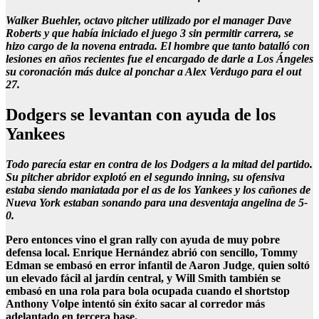
Walker Buehler, octavo pitcher utilizado por el manager Dave
Roberts y que había iniciado el juego 3 sin permitir carrera, se
hizo cargo de la novena entrada. El hombre que tanto batalló con
lesiones en años recientes fue el encargado de darle a Los Ángeles
su coronación más dulce al ponchar a Alex Verdugo para el out
27.
Dodgers se levantan con ayuda de los
Yankees
Todo parecía estar en contra de los Dodgers a la mitad del partido.
Su pitcher abridor explotó en el segundo inning, su ofensiva
estaba siendo maniatada por el as de los Yankees y los cañones de
Nueva York estaban sonando para una desventaja angelina de 5-
0.
Pero entonces vino el gran rally con ayuda de muy pobre
defensa local. Enrique Hernández abrió con sencillo, Tommy
Edman se embasó en error infantil de Aaron Judge
,
quien soltó
un elevado fácil al jardín central, y Will Smith también se
embasó en una rola para bola ocupada cuando el shortstop
Anthony Volpe intentó sin éxito sacar al corredor más
adelantado en tercera base.