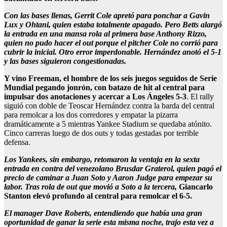
Con las bases llenas, Gerrit Cole apretó para ponchar a Gavin
Lux y Ohtani, quien estaba totalmente apagado. Pero Betts alargó
la entrada en una mansa rola al primera base Anthony Rizzo,
quien no pudo hacer el out porque el pitcher Cole no corrió para
cubrir la inicial. Otro error imperdonable. Hernández anotó el 5-1
y las bases siguieron congestionadas.
Y vino Freeman, el hombre de los seis juegos seguidos de Serie
Mundial pegando jonrón, con batazo de hit al central para
impulsar dos anotaciones y acercar a Los Ángeles 5-3
. El rally
siguió con doble de Teoscar Hernández contra la barda del central
para remolcar a los dos corredores y empatar la pizarra
dramáticamente a 5 mientras Yankee Stadium se quedaba atónito.
Cinco carreras luego de dos outs y todas gestadas por terrible
defensa.
Los Yankees, sin embargo, retomaron la ventaja en la sexta
entrada en contra del venezolano Brusdar Graterol, quien pagó el
precio de caminar a Juan Soto y Aaron Judge para empezar su
labor. Tras rola de out que movió a Soto a la tercera,
Giancarlo
Stanton elevó profundo al central para remolcar el 6-5.
El manager Dave Roberts, entendiendo que había una gran
oportunidad de ganar la serie esta misma noche, trajo esta vez a