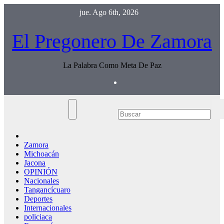
Saltar
jue. Ago 6th, 2026
al
contenido
El Pregonero De Zamora
La Palabra Como Meta De Paz
Zamora
Michoacán
Jacona
OPINIÓN
Nacionales
Tangancícuaro
Deportes
Internacionales
policiaca