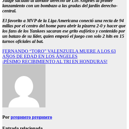
Judge sacudió al abridor derecho de Los Ángeles al primer
lanzamiento con un bombazo a las gradas del jardín derecho-
central.
El favorito a MVP de la Liga Americana conectó una recta de 94
millas por el centro del home para abrir la pizarra 2-0 y hacer que
los fans de los Yankees sacaran ese grito eufórico y contenido por
un batazo de su líder, quien empezó el juego con solo 2 hits en 15
turnos oficiales al bat.
Navegación
FERNANDO “TORO” VALENZUELA MUERE A LOS 63
AÑOS DE EDAD EN LOS ÁNGELES
de
¡PÉSIMO RECIBIMIENTO AL TRI EN HONDURAS!
entradas
Por
pregonero pregonero
Entrada relacionada