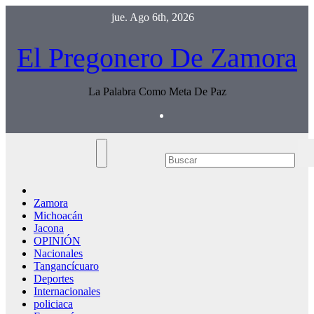
Saltar
jue. Ago 6th, 2026
al
contenido
El Pregonero De Zamora
La Palabra Como Meta De Paz
Zamora
Michoacán
Jacona
OPINIÓN
Nacionales
Tangancícuaro
Deportes
Internacionales
policiaca