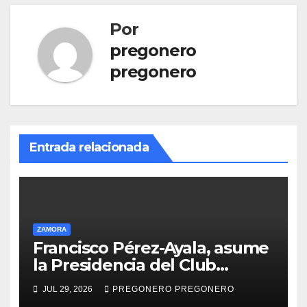
Por
pregonero
pregonero
Entrada relacionada
ZAMORA
Francisco Pérez-Ayala, asume
la Presidencia del Club
Rotario Zamora Industrial,
JUL 29, 2026
PREGONERO PREGONERO
para el periodo 2026–2027