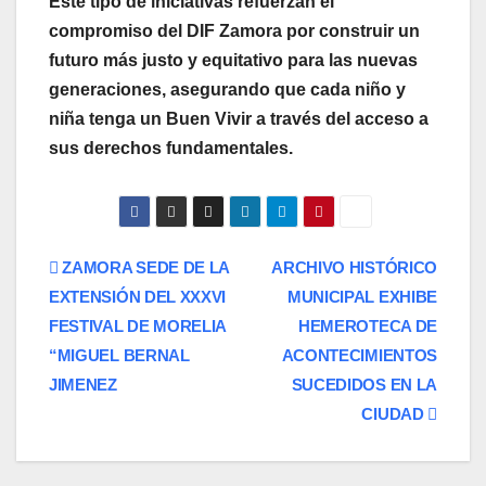
Este tipo de iniciativas refuerzan el
compromiso del DIF Zamora por construir un
futuro más justo y equitativo para las nuevas
generaciones, asegurando que cada niño y
niña tenga un Buen Vivir a través del acceso a
sus derechos fundamentales.
Navegación
ZAMORA SEDE DE LA
ARCHIVO HISTÓRICO
EXTENSIÓN DEL XXXVI
MUNICIPAL EXHIBE
de
FESTIVAL DE MORELIA
HEMEROTECA DE
entradas
“MIGUEL BERNAL
ACONTECIMIENTOS
JIMENEZ
SUCEDIDOS EN LA
CIUDAD