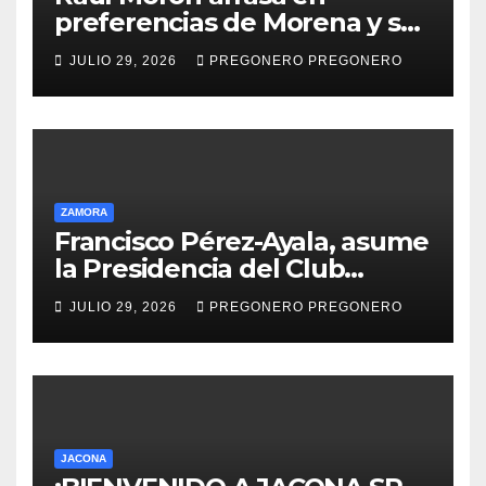
preferencias de Morena y se
perfila hacia la gubernatura
JULIO 29, 2026
PREGONERO PREGONERO
de Michoacán en 2027
ZAMORA
Francisco Pérez-Ayala, asume
la Presidencia del Club
Rotario Zamora Industrial,
JULIO 29, 2026
PREGONERO PREGONERO
para el periodo 2026–2027
JACONA