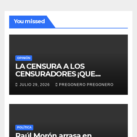
You missed
OPINIÓN
LA CENSURA A LOS
CENSURADORES ¡QUE
HORROR!
JULIO 29, 2026
PREGONERO PREGONERO
POLÍTICA
Raúl Morón arrasa en