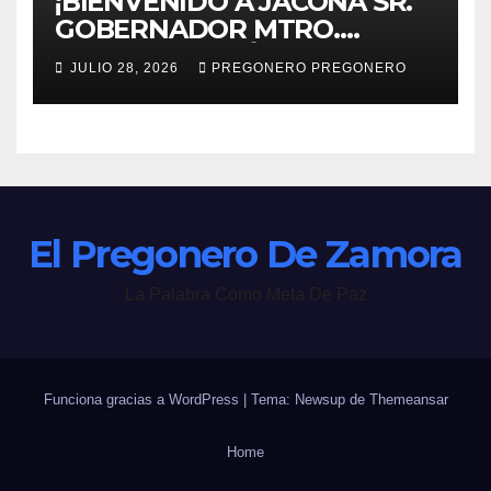
¡BIENVENIDO A JACONA SR.
GOBERNADOR MTRO.
ALFREDO RAMÍREZ
JULIO 28, 2026
PREGONERO PREGONERO
BEDOLLA!
El Pregonero De Zamora
La Palabra Como Meta De Paz
Funciona gracias a WordPress
|
Tema: Newsup de
Themeansar
Home