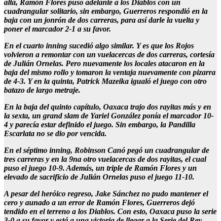
alta, Ramón Flores puso adelante a los Diablos con un
cuadrangular solitario, sin embargo, Guerreros respondió en la
baja con un jonrón de dos carreras, para así darle la vuelta y
poner el marcador 2-1 a su favor.
En el cuarto inning sucedió algo similar. Y es que los Rojos
volvieron a remontar con un vuelacercas de dos carreras, cortesía
de Julián Ornelas. Pero nuevamente los locales atacaron en la
baja del mismo rollo y tomaron la ventaja nuevamente con pizarra
de 4-3. Y en la quinta, Patrick Mazeika igualó el juego con otro
batazo de largo metraje.
En la baja del quinto capítulo, Oaxaca trajo dos rayitas más y en
la sexta, un grand slam de Yariel González ponía el marcador 10-
4 y parecía estar definido el juego. Sin embargo, la Pandilla
Escarlata no se dio por vencida.
En el séptimo inning, Robinson Canó pegó un cuadrangular de
tres carreras y en la 9na otro vuelacercas de dos rayitas, el cual
puso el juego 10-9. Además, un triple de Ramón Flores y un
elevado de sacrificio de Julián Ornelas puso el juego 11-10.
A pesar del heróico regreso, Jake Sánchez no pudo mantener el
cero y aunado a un error de Ramón Flores, Guerreros dejó
tendido en el terreno a los Diablos. Con esto, Oaxaca puso la serie
3-0 a su favor y está a una victoria de llegar a la Serie del Rey…