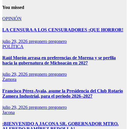
You missed
OPINIÓN
LA CENSURA A LOS CENSURADORES ¡QUE HORROR!
julio 29, 2026
pregonero pregonero
POLÍTICA
Raúl Morón arrasa en preferencias de Morena y se perfila
hacia la gubernatura de Michoacán en 2027
julio 29, 2026
pregonero pregonero
Zamora
Francisco Pérez-Ayala, asume la Presidencia del Club Rotario
Zamora Industrial, para el periodo 2026–2027
julio 29, 2026
pregonero pregonero
Jacona
¡BIENVENIDO A JACONA SR. GOBERNADOR MTRO.
ALFREDO RAMÍREZ BEDOLLA!